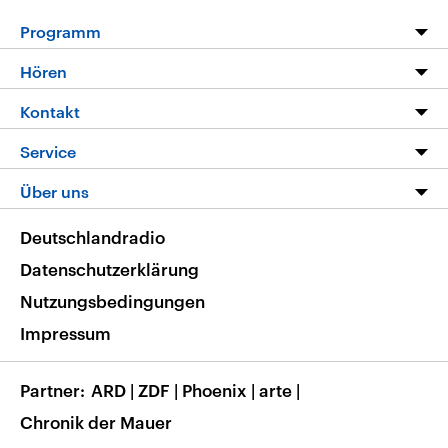
Programm
Programm
Hören
Alle Sendungen
Livestream
Kontakt
Die Nachrichten
Audios
Hörerservice
Service
Nachrichtenleicht
Podcasts
Social Media
FAQ
Über uns
Neue Beiträge auf dlf.de
Deutschlandfunk App
Newsletter
Deutschlandradio
Themen-Schwerpunkte
Nachrichten App
Deutschlandradio
Veranstaltungen
Presse
Frequenzen
Datenschutzerklärung
Musikliste
Ausbildung und Karriere
Nutzungsbedingungen
RSS
Transparenz
Impressum
Korrekturen
Barrierefreiheit
Partner
ARD
|
ZDF
|
Phoenix
|
arte
|
Chronik der Mauer