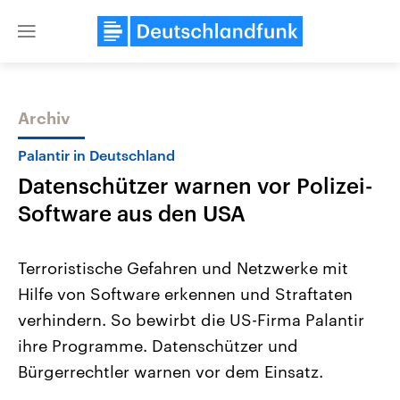
Close
menu
Archiv
Themen
Palantir in Deutschland
Datenschützer warnen vor Polizei-
Software aus den USA
Terroristische Gefahren und Netzwerke mit
Hilfe von Software erkennen und Straftaten
Landtagswahl Sachsen-Anhalt
USA
verhindern. So bewirbt die US-Firma Palantir
2026
Aktuelle Beiträge, Analys
Alle Informationen
Hintergründe
ihre Programme. Datenschützer und
Sachsen-Anhalt wählt am 6.
Wirtschaftlich und militäri
September 2026 einen neuen
gehören die Vereinigten S
Bürgerrechtler warnen vor dem Einsatz.
Landtag. Seit 2021 wird das
den mächtigsten Ländern 
Bundesland von einer Koalition aus
mit großem Einfluss auf d