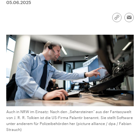
05.06.2025
CDU, SPD und FDP regiert.-
aktuelle Weltgeschehen.
Umfragen, Prognosen,
Wahlprogramme, aktuelle Berichte
Sendungen
Programm
Podcasts
und Hintergründe zu den Parteien
Link
Emai
und Kandidaten der anstehenden
kopieren/te
Wahl.
Audio-Archiv
Auch in NRW im Einsatz: Nach den „Sehersteinen“ aus der Fantasywelt
von J. R. R. Tolkien ist die US-Firma Palantir benannt. Sie stellt Software
unter anderem für Polizeibehörden her (picture alliance / dpa / Fabian
Strauch)