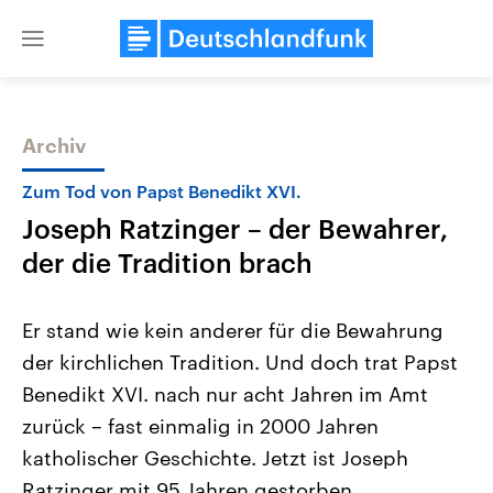
Close
menu
Archiv
Themen
Zum Tod von Papst Benedikt XVI.
Joseph Ratzinger – der Bewahrer,
der die Tradition brach
Er stand wie kein anderer für die Bewahrung
der kirchlichen Tradition. Und doch trat Papst
Landtagswahl Sachsen-Anhalt
USA
Benedikt XVI. nach nur acht Jahren im Amt
2026
Aktuelle Beiträge, Analys
Alle Informationen
Hintergründe
zurück – fast einmalig in 2000 Jahren
Sachsen-Anhalt wählt am 6.
Wirtschaftlich und militäri
September 2026 einen neuen
gehören die Vereinigten S
katholischer Geschichte. Jetzt ist Joseph
Landtag. Seit 2021 wird das
den mächtigsten Ländern 
Ratzinger mit 95 Jahren gestorben.
Bundesland von einer Koalition aus
mit großem Einfluss auf d