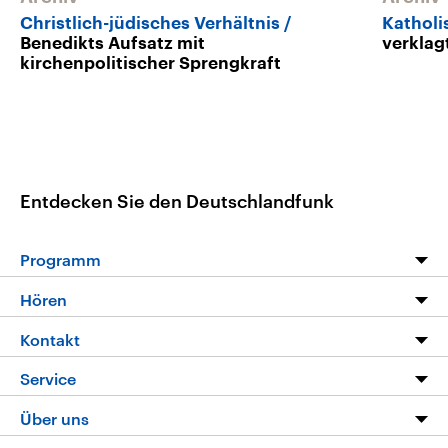
Christlich-jüdisches Verhältnis
Katholi
Benedikts Aufsatz mit
verklag
kirchenpolitischer Sprengkraft
Entdecken Sie den Deutschlandfunk
Programm
Programm
Hören
Alle Sendungen
Livestream
Kontakt
Die Nachrichten
Audios
Hörerservice
Service
Nachrichtenleicht
Podcasts
Social Media
FAQ
Über uns
Neue Beiträge auf dlf.de
Deutschlandfunk App
Newsletter