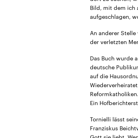
Bild, mit dem ich
aufgeschlagen, wo
An anderer Stelle
der verletzten Men
Das Buch wurde a
deutsche Publikum
auf die Hausordnu
Wiederverheiratet
Reformkatholiken.
Ein Hofberichters
Tornielli lässt se
Franziskus Beicht
Gott sie liebt. We