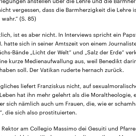
legungen anstellen über die Lehre und die Barmher
icht vergessen, dass die Barmherzigkeit die Lehre ist
 wahr.“ (S. 85)
lich, ist es aber nicht. In Interviews spricht ein Paps
. hatte sich in seiner Amtszeit von einem Journalist
chs-Bände „Licht der Welt“ und „Salz der Erde“ verk
eine kurze Medienaufwallung aus, weil Benedikt dari
aben soll. Der Vatikan ruderte hernach zurück.
gliches liefert Franziskus nicht, auf sexualmoralisc
 Leben hat ihn mehr gelehrt als die Moraltheologie, e
r sich nämlich auch um Frauen, die, wie er schamhaf
, die sich also prostituierten.
ch Rektor am Collegio Massimo dei Gesuiti und Pfarre