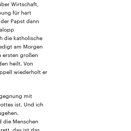
über Wirtschaft,
bung für hart
t der Papst dann
salopp
h die katholische
Predigt am Morgen
m ersten großen
en heilt. Von
ppell wiederholt er
Begegnung mit
ttes ist. Und ich
ugehen.
d die Menschen
rett, das ist das