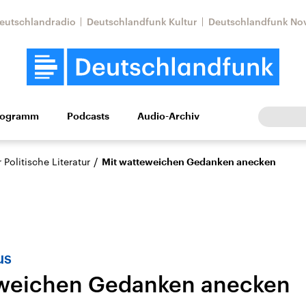
eutschlandradio
Deutschlandfunk Kultur
Deutschlandfunk No
rogramm
Podcasts
Audio-Archiv
Wirtschaft
Wissen
Kultur
Europa
Gesellschaf
/
Politische Literatur
Mit watteweichen Gedanken anecken
us
eweichen Gedanken anecken
Nahostkonflikt
Iran
le Beiträge,
Aktuelle Lage und
Aktuelle Lage und