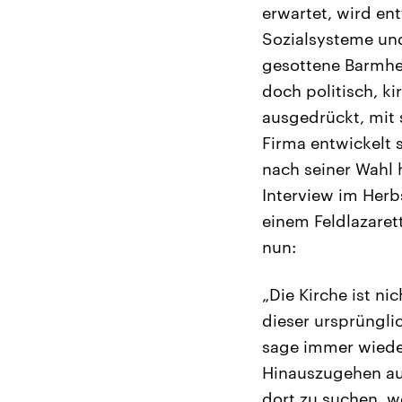
erwartet, wird ent
Sozialsysteme und
gesottene Barmher
doch politisch, k
ausgedrückt, mit 
Firma entwickelt 
nach seiner Wahl 
Interview im Herb
einem Feldlazaret
nun:
„Die Kirche ist n
dieser ursprüngli
sage immer wieder
Hinauszugehen au
dort zu suchen, wo