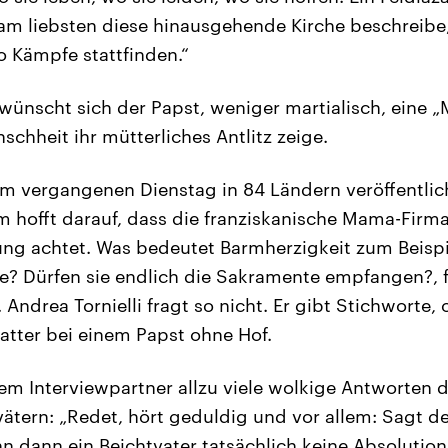
 am liebsten diese hinausgehende Kirche beschreibe
 Kämpfe stattfinden.“
 wünscht sich der Papst, weniger martialisch, eine 
schheit ihr mütterliches Antlitz zeige.
m vergangenen Dienstag in 84 Ländern veröffentlic
 hofft darauf, dass die franziskanische Mama-Firm
ng achtet. Was bedeutet Barmherzigkeit zum Beispi
e? Dürfen sie endlich die Sakramente empfangen?, 
 Andrea Tornielli fragt so nicht. Er gibt Stichworte
tatter bei einem Papst ohne Hof.
inem Interviewpartner allzu viele wolkige Antworten
vätern: „Redet, hört geduldig und vor allem: Sagt 
nn dann ein Beichtvater tatsächlich keine Absolution