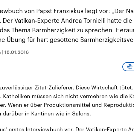
sen und
Hintergründe
Hintergründe
Der Überfall der
Der Iran – seit der
rgründe
iewbuch von Papst Franziskus liegt vor: „Der N
haftlich und
palästinensischen
Islamischen Revolu
risch gehören die
Terrororganisation
1979 auch Islamisc
 Der Vatikan-Experte Andrea Tornielli hatte die
igten Staaten zu
Hamas im Oktober 2023
Republik Iran – ist e
ächtigsten
auf Israel hat in der
von einem
 das Thema Barmherzigkeit zu sprechen. Hera
n der Erde, mit
Region wieder die
Religionsführer auto
 Einfluss auf das
Gewalt entfacht. Israel
regierter Staat im 
che Übung für hart gesottene Barmherzigkeitsve
le Weltgeschehen.
möchte die Hamas
Osten. Eine Feindsc
zerstören. Diese wird wie
zu Israel und zu de
die Hisbollah im Libanon
ist fest in der
n
|
18.01.2016
vom Iran unterstützt.
Staatsideologie
verankert.
zuverlässiger Zitat-Zulieferer. Diese Wirtschaft tötet
n. Katholiken müssen sich nicht vermehren wie die K
eder. Wenn er über Produktionsmittel und Reproduk
n darüber in Kantinen wie in Salons.
us‘ erstes Interviewbuch vor. Der Vatikan-Experte An