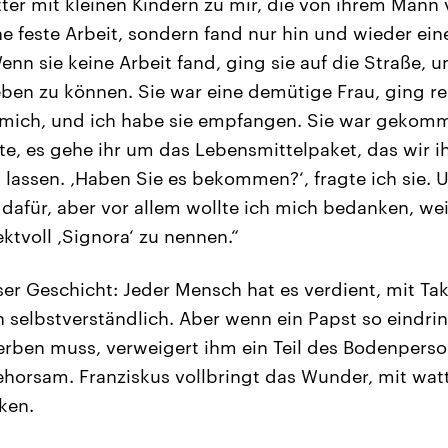
ter mit kleinen Kindern zu mir, die von ihrem Mann
ne feste Arbeit, sondern fand nur hin und wieder ein
nn sie keine Arbeit fand, ging sie auf die Straße, 
ben zu können. Sie war eine demütige Frau, ging re
ef mich, und ich habe sie empfangen. Sie war gekom
te, es gehe ihr um das Lebensmittelpaket, das wir ih
ssen. ‚Haben Sie es bekommen?‘, fragte ich sie. Und
dafür, aber vor allem wollte ich mich bedanken, weil
ktvoll ‚Signora‘ zu nennen.“
ser Geschicht: Jeder Mensch hat es verdient, mit Ta
 selbstverständlich. Aber wenn ein Papst so eindrin
rben muss, verweigert ihm ein Teil des Bodenperso
ehorsam. Franziskus vollbringt das Wunder, mit wa
ken.