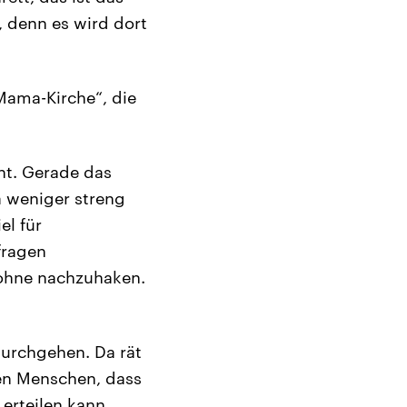
, denn es wird dort
„Mama-Kirche“, die
ht. Gerade das
a weniger streng
el für
fragen
, ohne nachzuhaken.
 durchgehen. Da rät
den Menschen, dass
 erteilen kann,