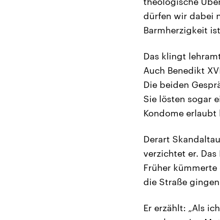
theologische Über
dürfen wir dabei n
Barmherzigkeit ist
Das klingt lehramt
Auch Benedikt XVI
Die beiden Gesprä
Sie lösten sogar 
Kondome erlaubt h
Derart Skandaltau
verzichtet er. Das
Früher kümmerte e
die Straße gingen“
Er erzählt: „Als i