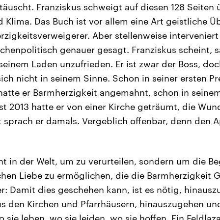
täuscht. Franziskus schweigt auf diesen 128 Seiten 
 Klima. Das Buch ist vor allem eine Art geistliche Ü
zigkeitsverweigerer. Aber stellenweise intervenier
irchenpolitisch genauer gesagt. Franziskus scheint, 
seinem Laden unzufrieden. Er ist zwar der Boss, doc
sich nicht in seinem Sinne. Schon in seiner ersten 
hatte er Barmherzigkeit angemahnt, schon in seine
st 2013 hatte er von einer Kirche geträumt, die Wund
t sprach er damals. Vergeblich offenbar, denn den A
icht in der Welt, um zu verurteilen, sondern um die 
chen Liebe zu ermöglichen, die die Barmherzigkeit Go
: Damit dies geschehen kann, ist es nötig, hinausz
s den Kirchen und Pfarrhäusern, hinauszugehen un
 sie leben, wo sie leiden, wo sie hoffen. Ein Feldlaza