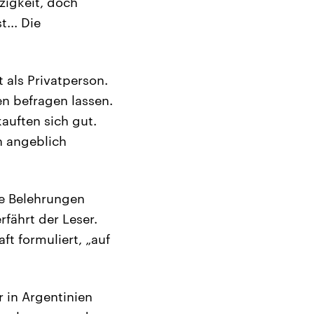
zigkeit, doch
... Die
t als Privatperson.
en befragen lassen.
auften sich gut.
n angeblich
he Belehrungen
rfährt der Leser.
t formuliert, „auf
r in Argentinien