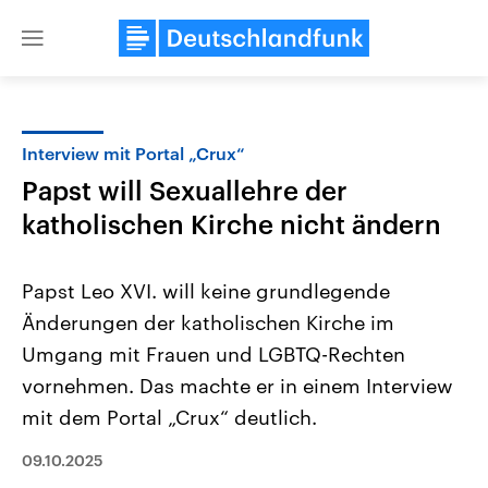
Close
menu
Interview mit Portal „Crux“
Themen
Papst will Sexuallehre der
katholischen Kirche nicht ändern
Papst Leo XVI. will keine grundlegende
Änderungen der katholischen Kirche im
Umgang mit Frauen und LGBTQ-Rechten
Landtagswahl Sachsen-Anhalt
USA
vornehmen. Das machte er in einem Interview
2026
Aktuelle Beiträge, Analys
mit dem Portal „Crux“ deutlich.
Alle Informationen
Hintergründe
Sachsen-Anhalt wählt am 6.
Wirtschaftlich und militäri
September 2026 einen neuen
gehören die Vereinigten S
09.10.2025
Landtag. Seit 2021 wird das
den mächtigsten Ländern 
Bundesland von einer Koalition aus
mit großem Einfluss auf d