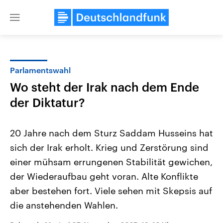
Close
menu
Parlamentswahl
Themen
Wo steht der Irak nach dem Ende
der Diktatur?
20 Jahre nach dem Sturz Saddam Husseins hat
sich der Irak erholt. Krieg und Zerstörung sind
einer mühsam errungenen Stabilität gewichen,
Landtagswahl Sachsen-Anhalt
USA
der Wiederaufbau geht voran. Alte Konflikte
2026
Aktuelle Beiträge, Analys
aber bestehen fort. Viele sehen mit Skepsis auf
Alle Informationen
Hintergründe
Sachsen-Anhalt wählt am 6.
Wirtschaftlich und militäri
die anstehenden Wahlen.
September 2026 einen neuen
gehören die Vereinigten S
Landtag. Seit 2021 wird das
den mächtigsten Ländern 
Bundesland von einer Koalition aus
mit großem Einfluss auf d