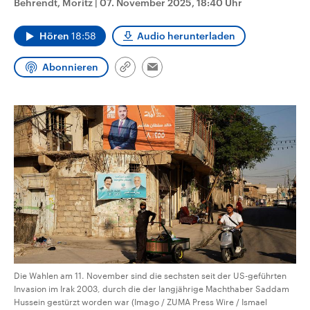
Behrendt, Moritz
|
07. November 2025, 18:40 Uhr
CDU, SPD und FDP regiert.-
aktuelle Weltgeschehen.
Umfragen, Prognosen,
Wahlprogramme, aktuelle Berichte
Hören
18:58
Audio herunterladen
Sendungen
Programm
Podcasts
und Hintergründe zu den Parteien
und Kandidaten der anstehenden
Wahl.
Abonnieren
Link
Email
Audio-Archiv
kopieren/teilen
Die Wahlen am 11. November sind die sechsten seit der US-geführten
Invasion im Irak 2003, durch die der langjährige Machthaber Saddam
Hussein gestürzt worden war (Imago / ZUMA Press Wire / Ismael