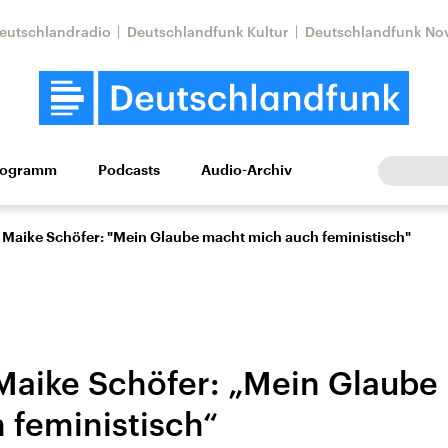
eutschlandradio
Deutschlandfunk Kultur
Deutschlandfunk No
rogramm
Podcasts
Audio-Archiv
Wirtschaft
Wissen
Kultur
Europa
Gesellschaf
n Maike Schöfer: "Mein Glaube macht mich auch feministisch"
 Maike Schöfer: „Mein Glaube
 feministisch“
Nahostkonflikt
Iran
le Beiträge,
Aktuelle Lage und
Aktuelle Lage und