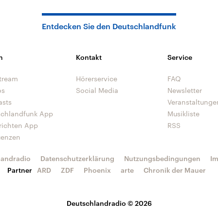
Entdecken Sie den Deutschlandfunk
n
Kontakt
Service
tream
Hörerservice
FAQ
os
Social Media
Newsletter
asts
Veranstaltunge
schlandfunk App
Musikliste
richten App
RSS
uenzen
landradio
Datenschutzerklärung
Nutzungsbedingungen
I
Partner
ARD
ZDF
Phoenix
arte
Chronik der Mauer
Deutschlandradio © 2026