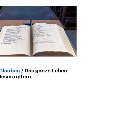
Glauben
Das ganze Leben
Christen in Ch
Jesus opfern
Festnahmen i