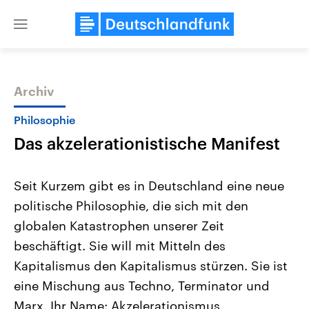
Close
menu
Archiv
Themen
Philosophie
Das akzelerationistische Manifest
Seit Kurzem gibt es in Deutschland eine neue
politische Philosophie, die sich mit den
globalen Katastrophen unserer Zeit
Landtagswahl Sachsen-Anhalt
USA
beschäftigt. Sie will mit Mitteln des
2026
Aktuelle Beiträge, Analys
Alle Informationen
Kapitalismus den Kapitalismus stürzen. Sie ist
Hintergründe
Sachsen-Anhalt wählt am 6.
Wirtschaftlich und militäri
eine Mischung aus Techno, Terminator und
September 2026 einen neuen
gehören die Vereinigten S
Landtag. Seit 2021 wird das
den mächtigsten Ländern 
Marx. Ihr Name: Akzelerationismus.
Bundesland von einer Koalition aus
mit großem Einfluss auf d