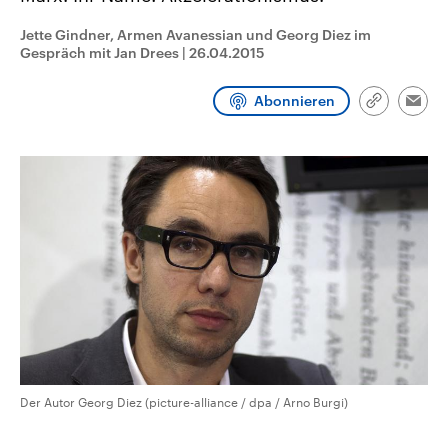
CDU, SPD und FDP regiert.-
aktuelle Weltgeschehen.
Umfragen, Prognosen,
Jette Gindner, Armen Avanessian und Georg Diez im
Wahlprogramme, aktuelle Berichte
Gespräch mit Jan Drees
|
26.04.2015
Sendungen
Programm
Podcasts
und Hintergründe zu den Parteien
und Kandidaten der anstehenden
Wahl.
Abonnieren
Link
Audio-Archiv
Emai
kopieren/te
Der Autor Georg Diez (picture-alliance / dpa / Arno Burgi)