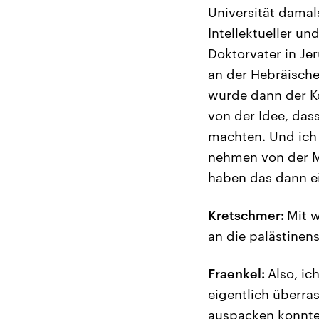
Universität damal
Intellektueller u
Doktorvater in Je
an der Hebräische
wurde dann der Ko
von der Idee, das
machten. Und ich 
nehmen von der M
haben das dann ei
Kretschmer:
Mit 
an die palästinens
Fraenkel:
Also, ic
eigentlich überr
auspacken konnte 