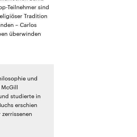
op-Teilnehmer sind
ligiöser Tradition
nden – Carlos
räben überwinden
Philosophie und
 McGill
und studierte in
Buchs erschien
r zerrissenen