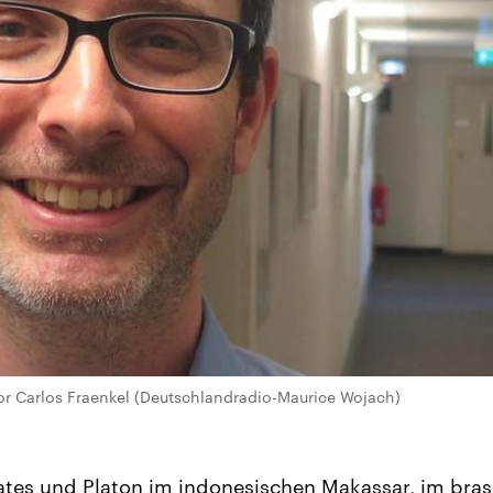
or Carlos Fraenkel (Deutschlandradio-Maurice Wojach)
tes und Platon im indonesischen Makassar, im brasi