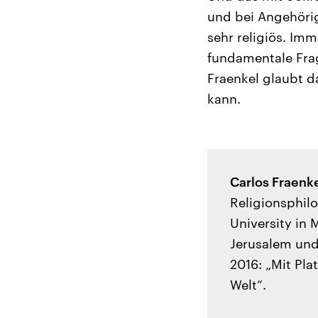
und bei Angehöri
sehr religiös. Imm
fundamentale Fra
Fraenkel glaubt d
kann.
Carlos Fraenk
Religionsphilo
University in 
Jerusalem und
2016: „Mit Pla
Welt“.