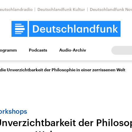
eutschlandradio
Deutschlandfunk Kultur
Deutschlandfunk No
rogramm
Podcasts
Audio-Archiv
Wirtschaft
Wissen
Kultur
Europa
Gesellschaf
die Unverzichtbarkeit der Philosophie in einer zerrissenen Welt
orkshops
nverzichtbarkeit der Philoso
Nahostkonflikt
Iran
le Beiträge,
Aktuelle Lage und
Aktuelle Lage und