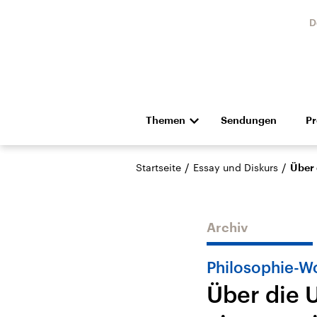
D
Themen
Sendungen
P
Die Nachrichten
Politik
/
/
Startseite
Essay und Diskurs
Über 
Hörspiel und Feature
Musik
Archiv
Philosophie-W
Über die U
Landtagswahl Sachsen-
USA
Anhalt 2026
Aktuel