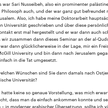
s war Sari Nusseibeh, also ein prominenter palästin
nd Philosoph auch, und der war ganz gut befreundet
rusalem. Also, ich habe meine Doktorarbeit hauptsäc
n Universität geschrieben und über diese persönli
ntakt erst mal hergestellt und er war dann auch sch
s wir zusammen dann dieses Seminar an der al-Quds
war dann glücklicherweise in der Lage, mir ein Fre
cGill University und bin dann nach Jerusalem geg
nfach in die Tat umgesetzt.
welchen Wünschen sind Sie dann damals nach Ostje
ische Universität?
h hatte keine so genaue Vorstellung, was mich erwar
ascht, dass man da einfach ankommen konnte und se
– in moderner arabischer Übersetzung, sollte ich vi