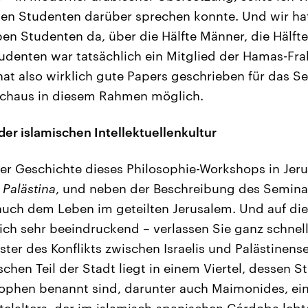
den Studenten darüber sprechen konnte. Und wir ha
en Studenten da, über die Hälfte Männer, die Hälfte
udenten war tatsächlich ein Mitglied der Hamas-Fra
t also wirklich gute Papers geschrieben für das Se
chaus in diesem Rahmen möglich.
er islamischen Intellektuellenkultur
er Geschichte dieses Philosophie-Workshops in Jeru
 Palästina
, und neben der Beschreibung des Semina
auch dem Leben im geteilten Jerusalem. Und auf di
 ich sehr beeindruckend – verlassen Sie ganz schnell
er des Konflikts zwischen Israelis und Palästinense
schen Teil der Stadt liegt in einem Viertel, dessen 
ophen benannt sind, darunter auch Maimonides, ein
telalters, der im islamisch-spanischen Córdoba lebt