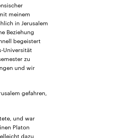
ensischer
 mit meinem
hlich in Jerusalem
che Beziehung
nell begeistert
-Universität
isemester zu
angen und wir
rusalem gefahren,
tete, und war
inen Platon
elleicht dazu