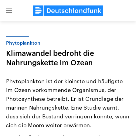
Close
menu
Phytoplankton
Themen
Klimawandel bedroht die
Nahrungskette im Ozean
Phytoplankton ist der kleinste und häufigste
im Ozean vorkommende Organismus, der
Photosynthese betreibt. Er ist Grundlage der
Landtagswahl Sachsen-Anhalt
USA
marinen Nahrungskette. Eine Studie warnt,
2026
Aktuelle Beiträge, Analys
dass sich der Bestand verringern könnte, wenn
Alle Informationen
Hintergründe
Sachsen-Anhalt wählt am 6.
Wirtschaftlich und militäri
sich die Meere weiter erwärmen.
September 2026 einen neuen
gehören die Vereinigten S
Landtag. Seit 2021 wird das
den mächtigsten Ländern 
Bundesland von einer Koalition aus
mit großem Einfluss auf d