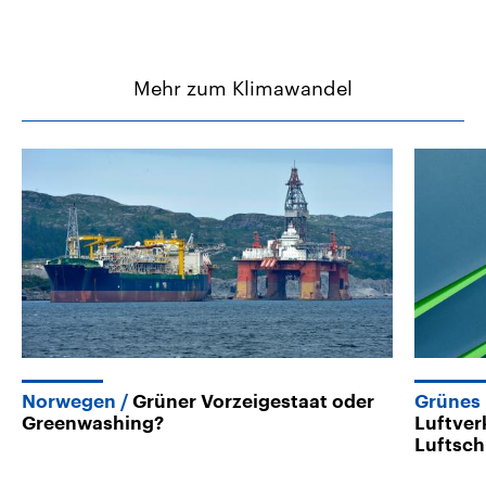
Mehr zum Klimawandel
Norwegen
Grüner Vorzeigestaat oder
Grünes 
Greenwashing?
Luftver
Luftsch