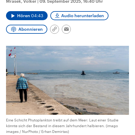
Mrasek, Volker
|
09. September 2025, 16:40 Uhr
CDU, SPD und FDP regiert.-
aktuelle Weltgeschehen.
Umfragen, Prognosen,
Wahlprogramme, aktuelle Berichte
Hören
04:43
Audio herunterladen
Sendungen
Programm
Podcasts
und Hintergründe zu den Parteien
und Kandidaten der anstehenden
Wahl.
Abonnieren
Link
Email
Audio-Archiv
kopieren/teilen
Eine Schicht Phytoplankton treibt auf dem Meer: Laut einer Studie
könnte sich der Bestand in diesem Jahrhundert halbieren. (imago
images / NurPhoto / Erhan Demirtas)