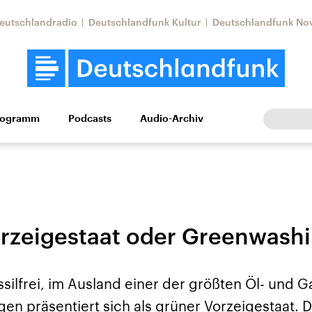
eutschlandradio
Deutschlandfunk Kultur
Deutschlandfunk No
rogramm
Podcasts
Audio-Archiv
Wirtschaft
Wissen
Kultur
Europa
Gesellschaf
rzeigestaat oder Greenwash
ossilfrei, im Ausland einer der größten Öl- und G
Nahostkonflikt
Iran
en präsentiert sich als grüner Vorzeigestaat. 
le Beiträge,
Aktuelle Lage und
Aktuelle Lage und