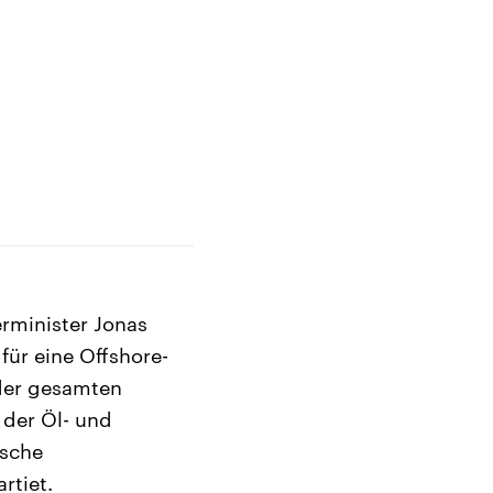
rminister Jonas
ür eine Offshore-
 der gesamten
 der Öl- und
ische
rtiet.