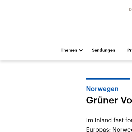
D
Themen
Sendungen
P
Die Nachrichten
Politik
Hörspiel und Feature
Musik
Norwegen
Grüner Vo
Im Inland fast f
Landtagswahl Sachsen-
USA
Europas: Norweg
Anhalt 2026
Aktuel