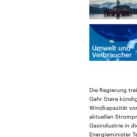
Die Regierung tre
Gahr Støre kündig
Windkapazität von
aktuellen Strompr
Gasindustrie in 
Energieminister T