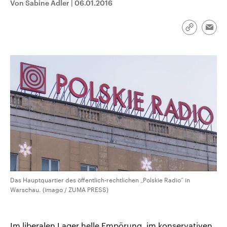
Von Sabine Adler
|
06.01.2016
CDU, SPD und FDP regiert.-
aktuelle Weltgeschehen.
Umfragen, Prognosen,
Wahlprogramme, aktuelle Berichte
Sendungen
Programm
Podcasts
und Hintergründe zu den Parteien
Link
Emai
und Kandidaten der anstehenden
kopieren/te
Wahl.
Audio-Archiv
Das Hauptquartier des öffentlich-rechtlichen „Polskie Radio“ in
Warschau. (imago / ZUMA PRESS)
Im liberalen Lager helle Empörung, im konservativen