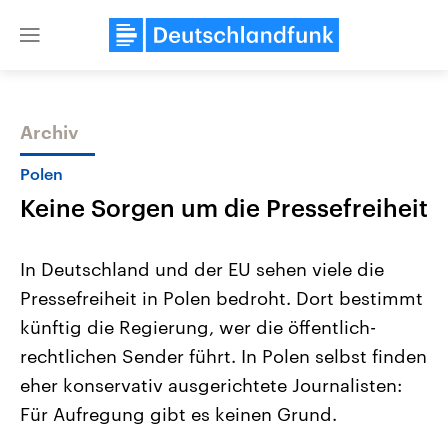
Close
menu
Archiv
Themen
Polen
Keine Sorgen um die Pressefreiheit
In Deutschland und der EU sehen viele die
Pressefreiheit in Polen bedroht. Dort bestimmt
künftig die Regierung, wer die öffentlich-
Landtagswahl Sachsen-Anhalt
USA
rechtlichen Sender führt. In Polen selbst finden
2026
Aktuelle Beiträge, Analys
Alle Informationen
eher konservativ ausgerichtete Journalisten:
Hintergründe
Sachsen-Anhalt wählt am 6.
Wirtschaftlich und militäri
Für Aufregung gibt es keinen Grund.
September 2026 einen neuen
gehören die Vereinigten S
Landtag. Seit 2021 wird das
den mächtigsten Ländern 
Bundesland von einer Koalition aus
mit großem Einfluss auf d