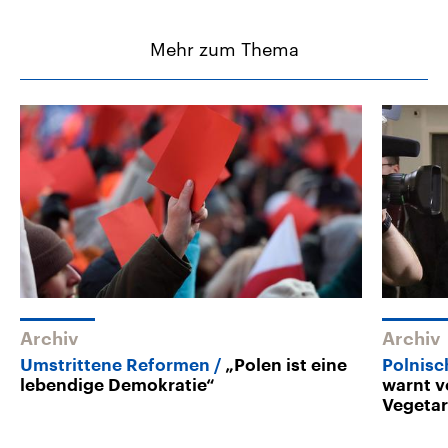
Mehr zum Thema
Archiv
Archiv
Umstrittene Reformen
„Polen ist eine
Polnisc
lebendige Demokratie“
warnt v
Vegetar