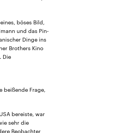
eines, böses Bild,
elmann und das Pin-
anischer Dinge ins
ner Brothers Kino
. Die
e beißende Frage,
 USA bereiste, war
wie sehr die
dere Beobachter