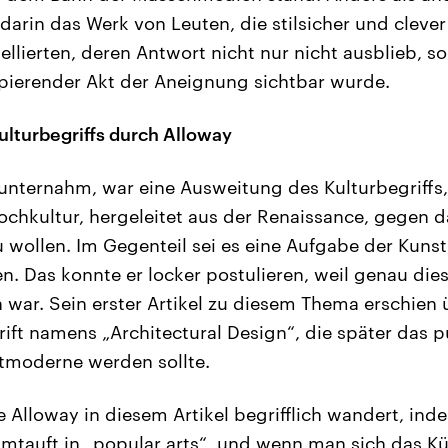
darin das Werk von Leuten, die stilsicher und cleve
lierten, deren Antwort nicht nur nicht ausblieb, s
ppierender Akt der Aneignung sichtbar wurde.
lturbegriffs durch Alloway
unternahm, war eine Ausweitung des Kulturbegriffs,
Hochkultur, hergeleitet aus der Renaissance, gegen d
wollen. Im Gegenteil sei es eine Aufgabe der Kunst
n. Das konnte er locker postulieren, weil genau die
 war. Sein erster Artikel zu diesem Thema erschien ü
rift namens „Architectural Design“, die später das p
stmoderne werden sollte.
ie Alloway in diesem Artikel begrifflich wandert, in
umtauft in „popular arts“, und wenn man sich das Kü