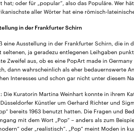
t hat; oder für „popular“, also das Populäre. Wer hä
ikanischste aller Wörter hat eine römisch-lateinisch
llung in der Frankfurter Schirn
 eine Ausstellung in der Frankfurter Schirn, die in 
 seltenen, ja geradezu entlegenen Leihgaben punkt
löste Zweifel aus, ob es eine PopArt made in German
och, dann wahrscheinlich als eher bedauernswerte 
hen Interesses und schon gar nicht unter diesem N
: Die Kuratorin Martina Weinhart konnte in ihrem Ka
 Düsseldorfer Künstler um Gerhard Richter und Sig
op“ bereits 1963 benutzt hatten. Die Fragen und Be
mgang mit dem Wort „Pop“ – anders als zum Beispie
dern“ oder „realistisch“. „Pop“ meint Moden in kurz