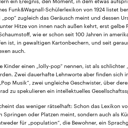
rn ein Ereignis, den Moment, in dem etwas aufsprin
es Funk&Wagnall-Schülerlexikon von 1924 listet be
i „pop“ zugleich das Geräusch meint und dessen U
 unter Hitze von innen nach außen kehrt, erst gelbe
 Schaumstoff, wie er schon seit 100 Jahren in ameri
fen ist, in gewaltigen Kartonbechern, und seit gerau
exen auch.
Kinder einen „lolly-pop“ nennen, ist als schlichter „
den. Zwei dauerhafte Lehnworte aber finden sich i
„Pop Musik“, zwei ungleiche Geschwister, über dere
ad zu spekulieren ein intellektuelles Gesellschaftss
cheint das weniger rätselhaft: Schon das Lexikon vo
in Springen oder Platzen meint, sondern auch als K
tweder für „population“, die Bewohner, ein Sprachg