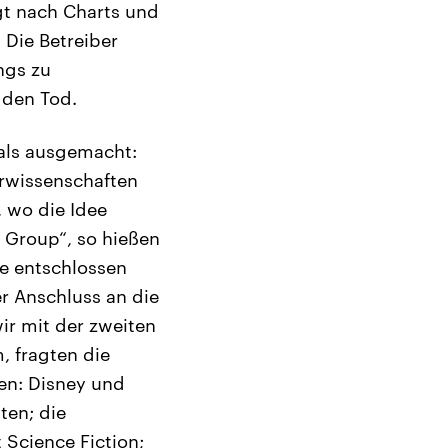
gt nach Charts und
 Die Betreiber
ngs zu
 den Tod.
 als ausgemacht:
urwissenschaften
 wo die Idee
 Group“, so hießen
ie entschlossen
er Anschluss an die
ir mit der zweiten
, fragten die
en: Disney und
ten; die
Science Fiction;