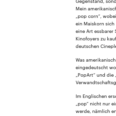
Gegenstand, sonde
Mein amerikanisch
„pop corn“, wobe
ein Maiskorn sich
eine Art essbarer
Kinofoyers zu kau
deutschen Cinepl
Was amerikanische 
eingedeutscht wor
„PopArt“ und die 
Verwandtschaftsgr
Im Englischen ers
„pop“ nicht nur e
werde, nämlich en