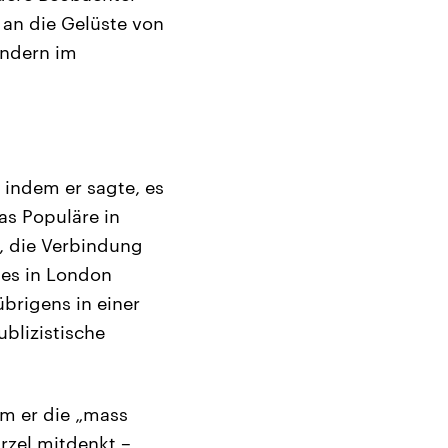
r an die Gelüste von
ondern im
 indem er sagte, es
as Populäre in
, die Verbindung
ses in London
brigens in einer
ublizistische
dem er die „mass
rzel mitdenkt –