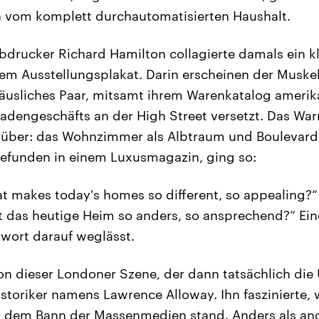
n vom komplett durchautomatisierten Haushalt.
bdrucker Richard Hamilton collagierte damals ein kl
nem Ausstellungsplakat. Darin erscheinen der Musk
usliches Paar, mitsamt ihrem Warenkatalog amerik
Ladengeschäfts an der High Street versetzt. Das War
nüber: das Wohnzimmer als Albtraum und Boulevard
 gefunden in einem Luxusmagazin, ging so:
hat makes today's homes so different, so appealing?“
t das heutige Heim so anders, so ansprechend?“ Ein
wort darauf weglässt.
von dieser Londoner Szene, der dann tatsächlich die
storiker namens Lawrence Alloway. Ihn faszinierte, 
er dem Bann der Massenmedien stand. Anders als an