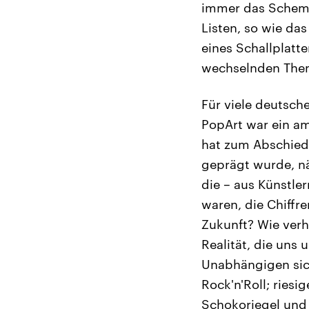
immer das Schema
Listen, so wie das
eines Schallplatt
wechselnden Theme
Für viele deutsch
PopArt war ein am
hat zum Abschied 
geprägt wurde, nä
die – aus Künstler
waren, die Chiffr
Zukunft? Wie verh
Realität, die uns
Unabhängigen sic
Rock'n'Roll; riesi
Schokoriegel und 