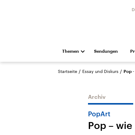
D
Themen
Sendungen
P
Die Nachrichten
Politik
/
/
Startseite
Essay und Diskurs
Pop -
Hörspiel und Feature
Musik
Archiv
PopArt
Pop – wie 
Landtagswahl Sachsen-
USA
Anhalt 2026
Aktuel