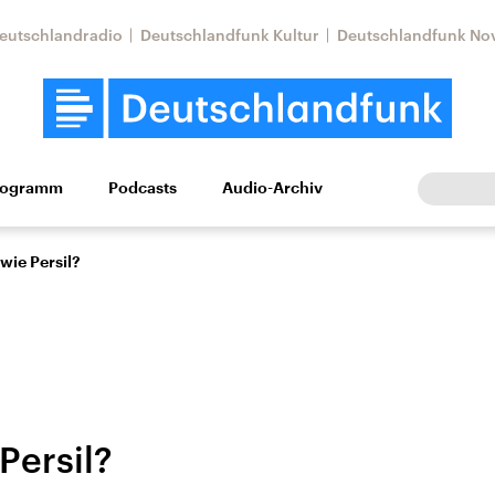
eutschlandradio
Deutschlandfunk Kultur
Deutschlandfunk No
rogramm
Podcasts
Audio-Archiv
Wirtschaft
Wissen
Kultur
Europa
Gesellschaf
 wie Persil?
Persil?
Nahostkonflikt
Iran
le Beiträge,
Aktuelle Lage und
Aktuelle Lage und