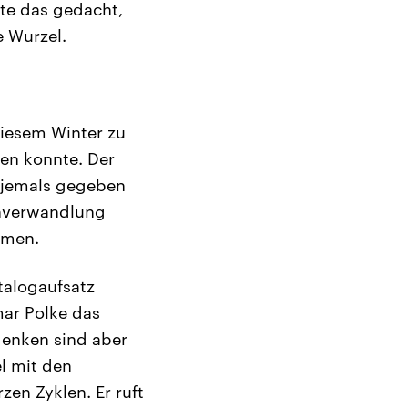
tte das gedacht,
e Wurzel.
diesem Winter zu
en konnte. Der
y jemals gegeben
Anverwandlung
amen.
talogaufsatz
mar Polke das
denken sind aber
l mit den
en Zyklen. Er ruft