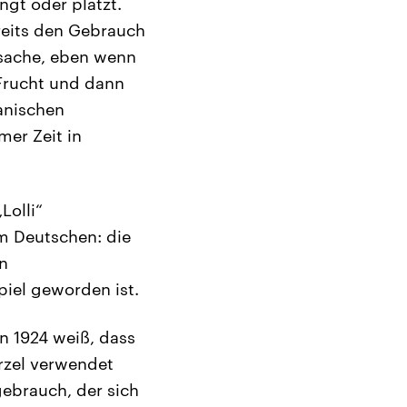
gt oder platzt.
reits den Gebrauch
rsache, eben wenn
 Frucht und dann
kanischen
mer Zeit in
Lolli“
m Deutschen: die
n
piel geworden ist.
n 1924 weiß, dass
ürzel verwendet
ebrauch, der sich