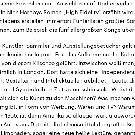
 von Einschluss und Ausschluss auf. Und er verlan
 in Nick Hornbys Roman „High Fidelity“ erzählt wird.
enladens erstellen immerfort Fünferlisten größter So
n. Zum Beispiel: die fünf allergrößten Songs über
e Künstler, Sammler und Ausstellungsbesucher galt
erikanischer Import. Erst das Aufkommen der Kult
von diesem Klischee geführt. Inzwischen weiß man,
mlich in London. Dort hatte sich eine „Independent
n, Gestaltern und Intellektuellen gebildet – Leute, d
en und Symbole ihrer Zeit zu entschlüsseln. Wo ist d
ält sich die Kunst zu den Maschinen? Was machen w
 umgibt, in Form von Werbung, Waren und TV? Warum
h 1955, ist denn Amerika so allgegenwärtig geword
ge Autos aus Detroit; die Lebensmittel der großen Ket
Limonaden; sogar eine neue heiße Lektüre, genannt 