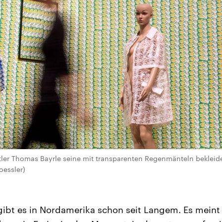
ler Thomas Bayrle seine mit transparenten Regenmänteln bekleide
oessler)
gibt es in Nordamerika schon seit Langem. Es meint 