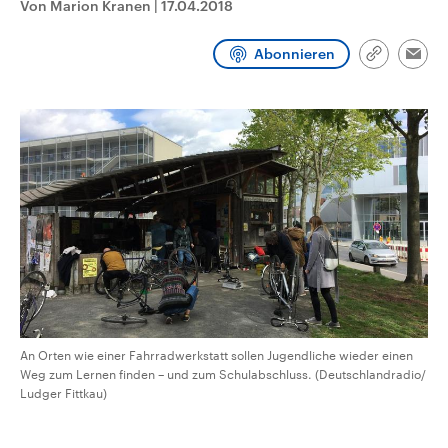
Von Marion Kranen
|
17.04.2018
CDU, SPD und FDP regiert.-
aktuelle Weltgeschehen.
Umfragen, Prognosen,
Wahlprogramme, aktuelle Berichte
Abonnieren
Sendungen
Programm
Podcasts
und Hintergründe zu den Parteien
Link
Emai
und Kandidaten der anstehenden
kopieren/te
Wahl.
Audio-Archiv
An Orten wie einer Fahrradwerkstatt sollen Jugendliche wieder einen
Weg zum Lernen finden – und zum Schulabschluss. (Deutschlandradio/
Ludger Fittkau)