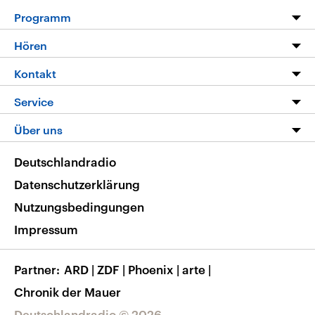
Programm
Programm
Hören
Alle Sendungen
Livestream
Kontakt
Die Nachrichten
Audios
Hörerservice
Service
Nachrichtenleicht
Podcasts
Social Media
FAQ
Über uns
Neue Beiträge auf dlf.de
Deutschlandfunk App
Newsletter
Deutschlandradio
Themen-Schwerpunkte
Nachrichten App
Deutschlandradio
Veranstaltungen
Presse
Frequenzen
Datenschutzerklärung
Musikliste
Ausbildung und Karriere
Nutzungsbedingungen
RSS
Transparenz
Impressum
Korrekturen
Barrierefreiheit
Partner
ARD
|
ZDF
|
Phoenix
|
arte
|
Chronik der Mauer
Deutschlandradio © 2026