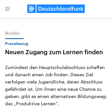
Close
menu
Archiv
Themen
Praxisbezug
Neuen Zugang zum Lernen finden
Zumindest den Hauptschulabschluss schaffen
und danach einen Job finden. Dieses Ziel
verfolgen viele Jugendliche, deren Abschluss
Landtagswahl Sachsen-Anhalt
USA
gefährdet ist. Um ihnen eine neue Chance zu
2026
Aktuelle Beiträge, Analys
Alle Informationen
geben, gibt es einen alternativen Bildungsweg:
Hintergründe
Sachsen-Anhalt wählt am 6.
Wirtschaftlich und militäri
das „Produktive Lernen“.
September 2026 einen neuen
gehören die Vereinigten S
Landtag. Seit 2021 wird das
den mächtigsten Ländern 
Bundesland von einer Koalition aus
mit großem Einfluss auf d