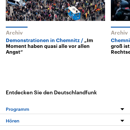
Archiv
Archiv
Demonstrationen in Chemnitz
„Im
Chemni
Moment haben quasi alle vor allen
groß is
Angst“
Rechts
Entdecken Sie den Deutschlandfunk
Programm
Programm
Hören
Alle Sendungen