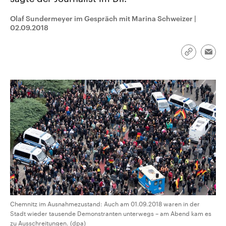
CDU, SPD und FDP regiert.-
aktuelle Weltgeschehen.
Umfragen, Prognosen,
Olaf Sundermeyer im Gespräch mit Marina Schweizer
|
Wahlprogramme, aktuelle Berichte
02.09.2018
Sendungen
Programm
Podcasts
und Hintergründe zu den Parteien
und Kandidaten der anstehenden
Wahl.
Audio-Archiv
Link
Emai
kopieren/te
Chemnitz im Ausnahmezustand: Auch am 01.09.2018 waren in der
Stadt wieder tausende Demonstranten unterwegs – am Abend kam es
zu Ausschreitungen. (dpa)