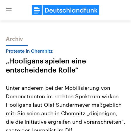
Close
menu
Archiv
Themen
Proteste in Chemnitz
„Hooligans spielen eine
entscheidende Rolle“
Unter anderem bei der Mobilisierung von
Demonstranten im rechten Spektrum wirken
Landtagswahl Sachsen-Anhalt
USA
Hooligans laut Olaf Sundermeyer maßgeblich
2026
Aktuelle Beiträge, Analys
Alle Informationen
Hintergründe
mit: Sie seien auch in Chemnitz „diejenigen,
Sachsen-Anhalt wählt am 6.
Wirtschaftlich und militäri
September 2026 einen neuen
gehören die Vereinigten S
die die Initiative ergreifen und voranschreiten“,
Landtag. Seit 2021 wird das
den mächtigsten Ländern 
sagte der Journalist im Dlf.
Bundesland von einer Koalition aus
mit großem Einfluss auf d