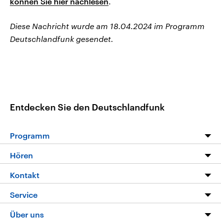
können Sie hier nachlesen
.
Diese Nachricht wurde am 18.04.2024 im Programm
Deutschlandfunk gesendet.
Entdecken Sie den Deutschlandfunk
Programm
Programm
Hören
Alle Sendungen
Livestream
Kontakt
Die Nachrichten
Audios
Hörerservice
Service
Nachrichtenleicht
Podcasts
Social Media
FAQ
Über uns
Neue Beiträge auf dlf.de
Deutschlandfunk App