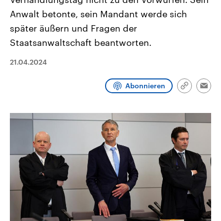
CDU, SPD und FDP regiert.-
aktuelle Weltgeschehen.
Anwalt betonte, sein Mandant werde sich
Umfragen, Prognosen,
Wahlprogramme, aktuelle Berichte
später äußern und Fragen der
Sendungen
Programm
Podcasts
und Hintergründe zu den Parteien
und Kandidaten der anstehenden
Staatsanwaltschaft beantworten.
Wahl.
Audio-Archiv
21.04.2024
Abonnieren
Link
Emai
kopieren/te