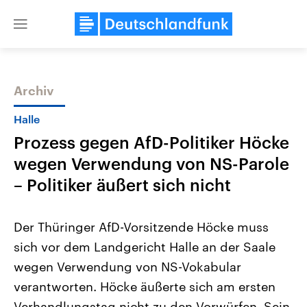
Close
menu
Archiv
Themen
Halle
Prozess gegen AfD-Politiker Höcke
wegen Verwendung von NS-Parole
– Politiker äußert sich nicht
Der Thüringer AfD-Vorsitzende Höcke muss
Landtagswahl Sachsen-Anhalt
USA
sich vor dem Landgericht Halle an der Saale
2026
Aktuelle Beiträge, Analys
Alle Informationen
Hintergründe
wegen Verwendung von NS-Vokabular
Sachsen-Anhalt wählt am 6.
Wirtschaftlich und militäri
September 2026 einen neuen
gehören die Vereinigten S
verantworten. Höcke äußerte sich am ersten
Landtag. Seit 2021 wird das
den mächtigsten Ländern 
Bundesland von einer Koalition aus
Verhandlungstag nicht zu den Vorwürfen. Sein
mit großem Einfluss auf d