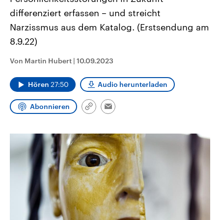
CDU, SPD und FDP regiert.-
aktuelle Weltgeschehen.
differenziert erfassen – und streicht
Umfragen, Prognosen,
Wahlprogramme, aktuelle Berichte
Narzissmus aus dem Katalog. (Erstsendung am
Sendungen
Programm
Podcasts
und Hintergründe zu den Parteien
und Kandidaten der anstehenden
8.9.22)
Wahl.
Audio-Archiv
Von Martin Hubert
|
10.09.2023
Hören
27:50
Audio herunterladen
Abonnieren
Link
Email
kopieren/teilen