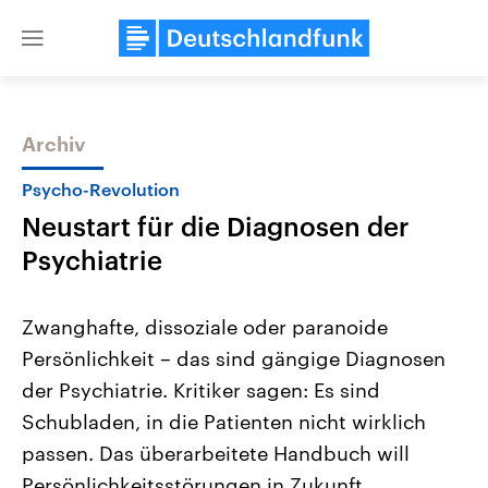
Close
menu
Archiv
Themen
Psycho-Revolution
Neustart für die Diagnosen der
Psychiatrie
Zwanghafte, dissoziale oder paranoide
Persönlichkeit – das sind gängige Diagnosen
Landtagswahl Sachsen-Anhalt
USA
der Psychiatrie. Kritiker sagen: Es sind
2026
Aktuelle Beiträge, Analys
Alle Informationen
Hintergründe
Schubladen, in die Patienten nicht wirklich
Sachsen-Anhalt wählt am 6.
Wirtschaftlich und militäri
September 2026 einen neuen
gehören die Vereinigten S
passen. Das überarbeitete Handbuch will
Landtag. Seit 2021 wird das
den mächtigsten Ländern 
Persönlichkeitsstörungen in Zukunft
Bundesland von einer Koalition aus
mit großem Einfluss auf d