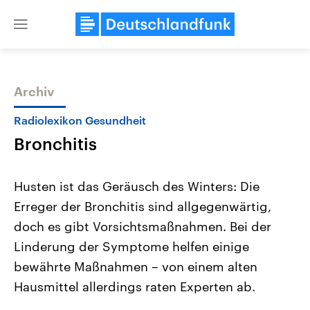
Close
menu
Archiv
Themen
Radiolexikon Gesundheit
Bronchitis
Husten ist das Geräusch des Winters: Die
Erreger der Bronchitis sind allgegenwärtig,
doch es gibt Vorsichtsmaßnahmen. Bei der
Landtagswahl Sachsen-Anhalt
USA
Linderung der Symptome helfen einige
2026
Aktuelle Beiträge, Analys
Alle Informationen
bewährte Maßnahmen – von einem alten
Hintergründe
Sachsen-Anhalt wählt am 6.
Wirtschaftlich und militäri
Hausmittel allerdings raten Experten ab.
September 2026 einen neuen
gehören die Vereinigten S
Landtag. Seit 2021 wird das
den mächtigsten Ländern 
Bundesland von einer Koalition aus
mit großem Einfluss auf d