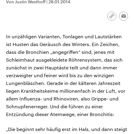
Von Justin Westhoff
|
28.01.2014
CDU, SPD und FDP regiert.-
aktuelle Weltgeschehen.
Umfragen, Prognosen,
Wahlprogramme, aktuelle Berichte
Sendungen
Programm
Podcasts
und Hintergründe zu den Parteien
Link
Emai
und Kandidaten der anstehenden
kopieren/te
Wahl.
Audio-Archiv
In unzähligen Varianten, Tonlagen und Lautstärken
ist Husten das Geräusch des Winters. Ein Zeichen,
dass die Bronchien „angegriffen“ sind, jenes mit
Schleimhaut ausgekleidete Röhrensystem, das sich
zunächst in zwei Hauptäste teilt und dann immer
verzweigter und feiner wird bis zu den winzigen
Lungenbläschen. Gerade in der kälteren Jahreszeit
liegen Krankheitskeime millionenfach in der Luft, vor
allem Influenza- und Rhinoviren, also Grippe- und
Schnupfenerreger. Und die führen zu einer
Entzündung dieser Atemwege, einer Bronchitis:
„Die beginnt sehr häufig erst im Hals, und dann steigt