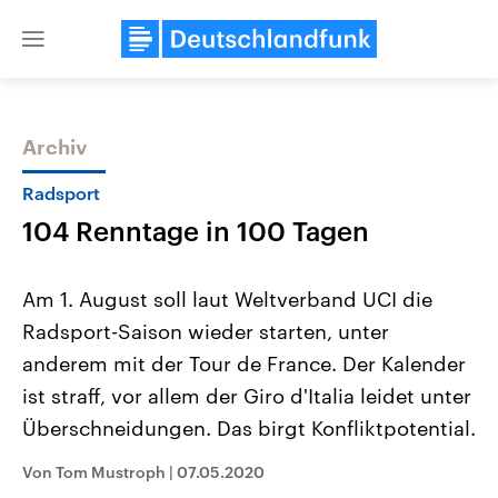
Close
menu
Archiv
Themen
Radsport
104 Renntage in 100 Tagen
Am 1. August soll laut Weltverband UCI die
Radsport-Saison wieder starten, unter
anderem mit der Tour de France. Der Kalender
Landtagswahl Sachsen-Anhalt
USA
ist straff, vor allem der Giro d'Italia leidet unter
2026
Aktuelle Beiträge, Analys
Alle Informationen
Überschneidungen. Das birgt Konfliktpotential.
Hintergründe
Sachsen-Anhalt wählt am 6.
Wirtschaftlich und militäri
September 2026 einen neuen
gehören die Vereinigten S
Von Tom Mustroph
|
07.05.2020
Landtag. Seit 2021 wird das
den mächtigsten Ländern 
Bundesland von einer Koalition aus
mit großem Einfluss auf d