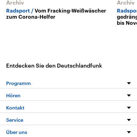
Archiv
Archiv
Radsport
Vom Fracking-Weißwäscher
Radspor
zum Corona-Helfer
gedräng
bis No
Entdecken Sie den Deutschlandfunk
Programm
Programm
Hören
Alle Sendungen
Livestream
Kontakt
Die Nachrichten
Audios
Hörerservice
Service
Nachrichtenleicht
Podcasts
Social Media
FAQ
Über uns
Neue Beiträge auf dlf.de
Deutschlandfunk App