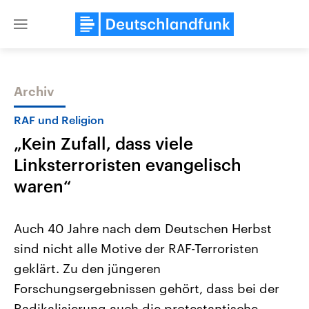
Close
menu
Archiv
Themen
RAF und Religion
„Kein Zufall, dass viele
Linksterroristen evangelisch
waren“
Auch 40 Jahre nach dem Deutschen Herbst
USA
Nahostkonflikt
sind nicht alle Motive der RAF-Terroristen
Aktuelle Beiträge, Analysen und
Aktuelle Lage und Hinter
Der Überfall der palästine
Hintergründe
geklärt. Zu den jüngeren
Wirtschaftlich und militärisch
Terrororganisation Hamas
gehören die Vereinigten Staaten zu
Oktober 2023 auf Israel ha
Forschungsergebnissen gehört, dass bei der
den mächtigsten Ländern der Erde,
Region wieder die Gewalt 
mit großem Einfluss auf das
Radikalisierung auch die protestantische
Israel möchte die Hamas z