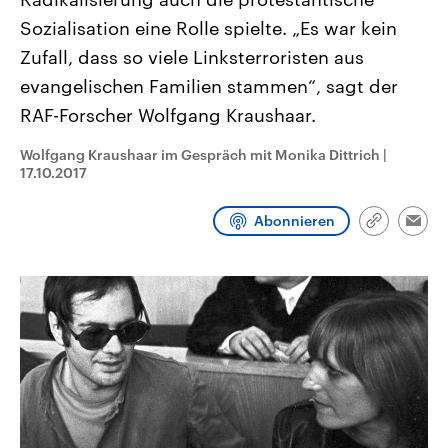
aktuelle Weltgeschehen.
Diese wird wie die Hisboll
Sozialisation eine Rolle spielte. „Es war kein
Libanon vom Iran unterstüt
Zufall, dass so viele Linksterroristen aus
Sendungen
Programm
Podcasts
evangelischen Familien stammen“, sagt der
Audio-Archiv
RAF-Forscher Wolfgang Kraushaar.
Wolfgang Kraushaar im Gespräch mit Monika Dittrich
|
17.10.2017
Abonnieren
Link
Emai
kopieren/te