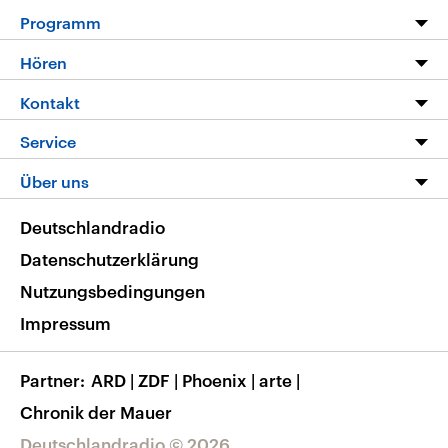
Programm
Programm
Hören
Alle Sendungen
Livestream
Kontakt
Die Nachrichten
Audios
Hörerservice
Service
Nachrichtenleicht
Podcasts
Social Media
FAQ
Über uns
Neue Beiträge auf dlf.de
Deutschlandfunk App
Newsletter
Deutschlandradio
Themen-Schwerpunkte
Nachrichten App
Deutschlandradio
Veranstaltungen
Presse
Frequenzen
Datenschutzerklärung
Musikliste
Ausbildung und Karriere
Nutzungsbedingungen
RSS
Transparenz
Impressum
Korrekturen
Barrierefreiheit
Partner
ARD
|
ZDF
|
Phoenix
|
arte
|
Chronik der Mauer
Deutschlandradio © 2026