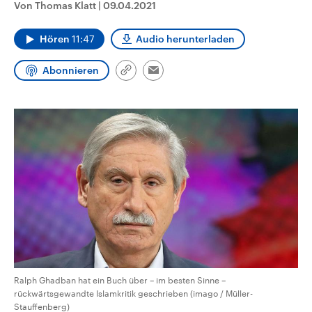
Von Thomas Klatt
|
09.04.2021
CDU, SPD und FDP regiert.-
aktuelle Weltgeschehen.
Umfragen, Prognosen,
Wahlprogramme, aktuelle Berichte
Hören
11:47
Audio herunterladen
Sendungen
Programm
Podcasts
und Hintergründe zu den Parteien
und Kandidaten der anstehenden
Wahl.
Abonnieren
Link
Audio-Archiv
Email
kopieren/teilen
Ralph Ghadban hat ein Buch über – im besten Sinne –
rückwärtsgewandte Islamkritik geschrieben (imago / Müller-
Stauffenberg)