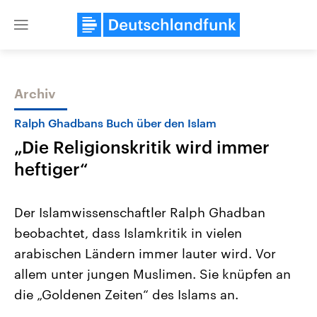
Close
menu
Archiv
Themen
Ralph Ghadbans Buch über den Islam
„Die Religionskritik wird immer
heftiger“
Der Islamwissenschaftler Ralph Ghadban
beobachtet, dass Islamkritik in vielen
Landtagswahl Sachsen-Anhalt
USA
arabischen Ländern immer lauter wird. Vor
2026
Aktuelle Beiträge, Analys
Alle Informationen
Hintergründe
allem unter jungen Muslimen. Sie knüpfen an
Sachsen-Anhalt wählt am 6.
Wirtschaftlich und militäri
September 2026 einen neuen
gehören die Vereinigten S
die „Goldenen Zeiten“ des Islams an.
Landtag. Seit 2021 wird das
den mächtigsten Ländern 
Bundesland von einer Koalition aus
mit großem Einfluss auf d