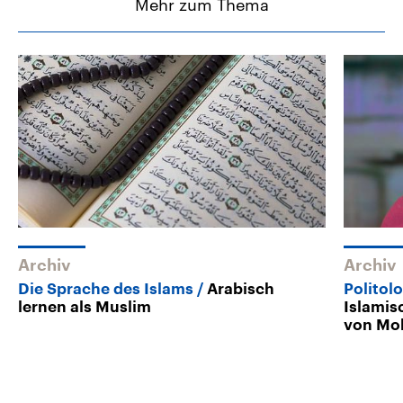
Mehr zum Thema
Archiv
Archiv
Die Sprache des Islams
Arabisch
Politol
lernen als Muslim
Islamis
von M