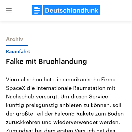
Close
menu
Archiv
Themen
Raumfahrt
Falke mit Bruchlandung
Viermal schon hat die amerikanische Firma
SpaceX die Internationale Raumstation mit
Nachschub versorgt. Um diesen Service
Landtagswahl Sachsen-Anhalt
USA
künftig preisgünstig anbieten zu können, soll
2026
Aktuelle Beiträge, Analys
Alle Informationen
der größte Teil der Falcon9-Rakete zum Boden
Hintergründe
Sachsen-Anhalt wählt am 6.
Wirtschaftlich und militäri
zurückkehren und wiederverwendet werden.
September 2026 einen neuen
gehören die Vereinigten S
Landtag. Seit 2021 wird das
den mächtigsten Ländern 
Zumindest bei dem ersten Versuch hat das
Bundesland von einer Koalition aus
mit großem Einfluss auf d