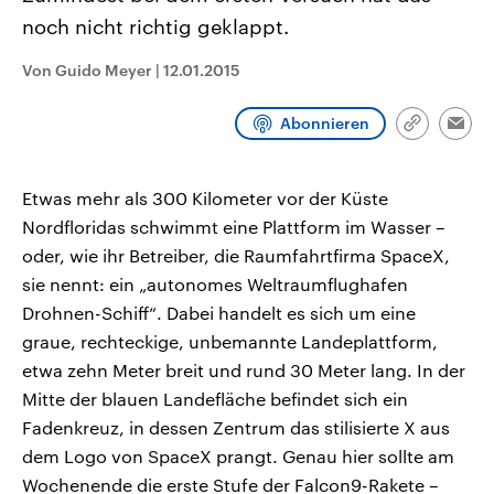
CDU, SPD und FDP regiert.-
aktuelle Weltgeschehen.
noch nicht richtig geklappt.
Umfragen, Prognosen,
Wahlprogramme, aktuelle Berichte
Sendungen
Programm
Podcasts
und Hintergründe zu den Parteien
Von Guido Meyer
|
12.01.2015
und Kandidaten der anstehenden
Wahl.
Audio-Archiv
Abonnieren
Link
Emai
kopieren/te
Etwas mehr als 300 Kilometer vor der Küste
Nordfloridas schwimmt eine Plattform im Wasser –
oder, wie ihr Betreiber, die Raumfahrtfirma SpaceX,
sie nennt: ein „autonomes Weltraumflughafen
Drohnen-Schiff“. Dabei handelt es sich um eine
graue, rechteckige, unbemannte Landeplattform,
etwa zehn Meter breit und rund 30 Meter lang. In der
Mitte der blauen Landefläche befindet sich ein
Fadenkreuz, in dessen Zentrum das stilisierte X aus
dem Logo von SpaceX prangt. Genau hier sollte am
Wochenende die erste Stufe der Falcon9-Rakete –