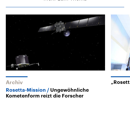
Archiv
„Rosett
Rosetta-Mission
Ungewöhnliche
Kometenform reizt die Forscher