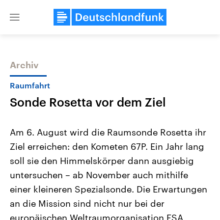
Close
menu
Archiv
Themen
Raumfahrt
Sonde Rosetta vor dem Ziel
Am 6. August wird die Raumsonde Rosetta ihr
Ziel erreichen: den Kometen 67P. Ein Jahr lang
soll sie den Himmelskörper dann ausgiebig
Landtagswahl Sachsen-Anhalt
USA
untersuchen – ab November auch mithilfe
2026
Aktuelle Beiträge, Analys
Alle Informationen
einer kleineren Spezialsonde. Die Erwartungen
Hintergründe
Sachsen-Anhalt wählt am 6.
Wirtschaftlich und militäri
an die Mission sind nicht nur bei der
September 2026 einen neuen
gehören die Vereinigten S
Landtag. Seit 2021 wird das
den mächtigsten Ländern 
europäischen Weltraumorganisation ESA
Bundesland von einer Koalition aus
mit großem Einfluss auf d