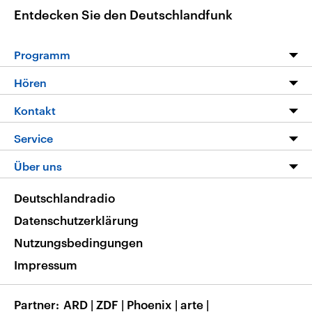
Entdecken Sie den Deutschlandfunk
Programm
Programm
Hören
Alle Sendungen
Livestream
Kontakt
Die Nachrichten
Audios
Hörerservice
Service
Nachrichtenleicht
Podcasts
Social Media
FAQ
Über uns
Neue Beiträge auf dlf.de
Deutschlandfunk App
Newsletter
Deutschlandradio
Themen-Schwerpunkte
Nachrichten App
Deutschlandradio
Veranstaltungen
Presse
Frequenzen
Datenschutzerklärung
Musikliste
Ausbildung und Karriere
Nutzungsbedingungen
RSS
Transparenz
Impressum
Korrekturen
Barrierefreiheit
Partner
ARD
|
ZDF
|
Phoenix
|
arte
|