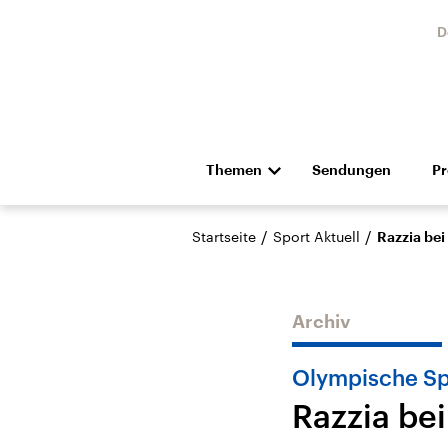
D
Themen
Sendungen
P
Die Nachrichten
Politik
/
/
Startseite
Sport Aktuell
Razzia be
Hörspiel und Feature
Musik
Archiv
Olympische Sp
Razzia be
Landtagswahl Sachsen-
USA
Anhalt 2026
Aktuel