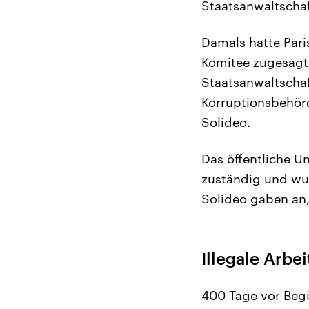
Staatsanwaltschaf
Damals hatte Par
Komitee zugesagt
Staatsanwaltschaf
Korruptionsbehör
Solideo.
Das öffentliche U
zuständig und wur
Solideo gaben an,
Illegale Arbe
400 Tage vor Beg