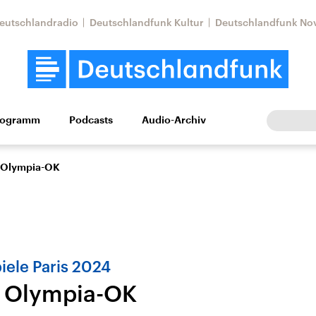
eutschlandradio
Deutschlandfunk Kultur
Deutschlandfunk No
rogramm
Podcasts
Audio-Archiv
Wirtschaft
Wissen
Kultur
Europa
Gesellschaf
i Olympia-OK
iele Paris 2024
i Olympia-OK
Nahostkonflikt
Iran
le Beiträge,
Aktuelle Lage und
Aktuelle Lage und