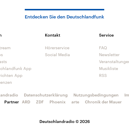
Entdecken Sie den Deutschlandfunk
n
Kontakt
Service
tream
Hörerservice
FAQ
os
Social Media
Newsletter
asts
Veranstaltunge
schlandfunk App
Musikliste
richten App
RSS
uenzen
landradio
Datenschutzerklärung
Nutzungsbedingungen
I
Partner
ARD
ZDF
Phoenix
arte
Chronik der Mauer
Deutschlandradio © 2026