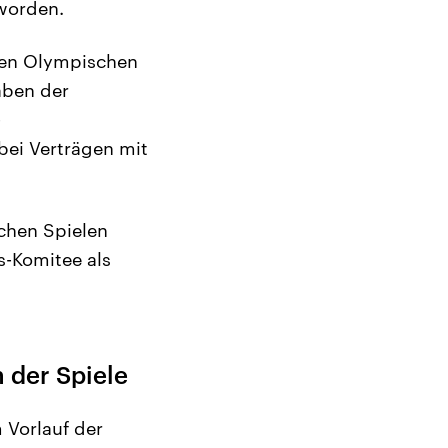
 worden.
len Olympischen
aben der
-
ei Verträgen mit
schen Spielen
s-Komitee als
 der Spiele
 Vorlauf der