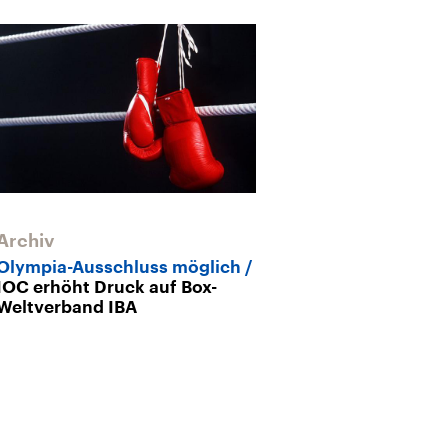
Archiv
Archiv
Olympia-Ausschluss möglich
Nach den Feu
IOC erhöht Druck auf Box-
Angeles WM u
Weltverband IBA
stemmen?