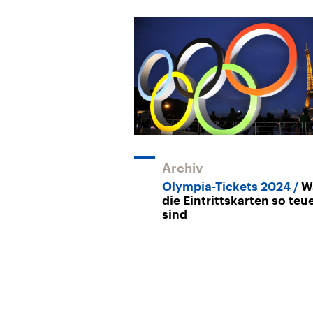
Archiv
Olympia-Tickets 2024
W
die Eintrittskarten so teu
sind