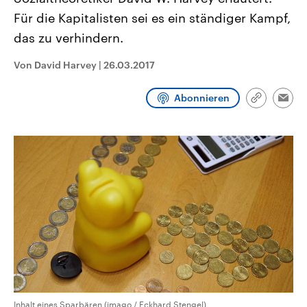
CDU, SPD und FDP regiert.-
aktuelle Weltgeschehen.
Für die Kapitalisten sei es ein ständiger Kampf,
Umfragen, Prognosen,
Wahlprogramme, aktuelle Berichte
das zu verhindern.
Sendungen
Programm
Podcasts
und Hintergründe zu den Parteien
und Kandidaten der anstehenden
Wahl.
Von David Harvey
|
26.03.2017
Audio-Archiv
Abonnieren
Link
Emai
kopieren/te
Inhalt eines Sparbären (imago / Eckhard Stengel)