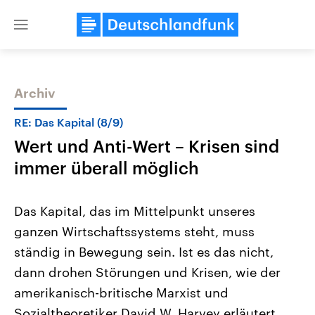
Close
menu
Archiv
Themen
RE: Das Kapital (8/9)
Wert und Anti-Wert – Krisen sind
immer überall möglich
Das Kapital, das im Mittelpunkt unseres
ganzen Wirtschaftssystems steht, muss
Landtagswahl Sachsen-Anhalt
USA
ständig in Bewegung sein. Ist es das nicht,
2026
Aktuelle Beiträge, Analys
Alle Informationen
Hintergründe
dann drohen Störungen und Krisen, wie der
Sachsen-Anhalt wählt am 6.
Wirtschaftlich und militäri
September 2026 einen neuen
gehören die Vereinigten S
amerikanisch-britische Marxist und
Landtag. Seit 2021 wird das
den mächtigsten Ländern 
Sozialtheoretiker David W. Harvey erläutert.
Bundesland von einer Koalition aus
mit großem Einfluss auf d