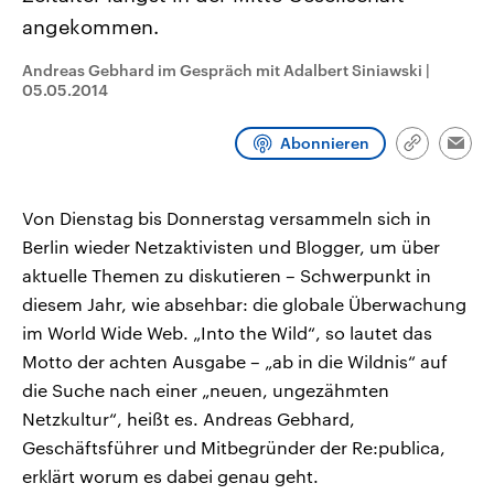
CDU, SPD und FDP regiert.-
aktuelle Weltgeschehen.
angekommen.
Umfragen, Prognosen,
Wahlprogramme, aktuelle Berichte
Sendungen
Programm
Podcasts
und Hintergründe zu den Parteien
Andreas Gebhard im Gespräch mit Adalbert Siniawski
|
und Kandidaten der anstehenden
05.05.2014
Wahl.
Audio-Archiv
Abonnieren
Link
Emai
kopieren/te
Von Dienstag bis Donnerstag versammeln sich in
Berlin wieder Netzaktivisten und Blogger, um über
aktuelle Themen zu diskutieren – Schwerpunkt in
diesem Jahr, wie absehbar: die globale Überwachung
im World Wide Web. „Into the Wild“, so lautet das
Motto der achten Ausgabe – „ab in die Wildnis“ auf
die Suche nach einer „neuen, ungezähmten
Netzkultur“, heißt es. Andreas Gebhard,
Geschäftsführer und Mitbegründer der Re:publica,
erklärt worum es dabei genau geht.