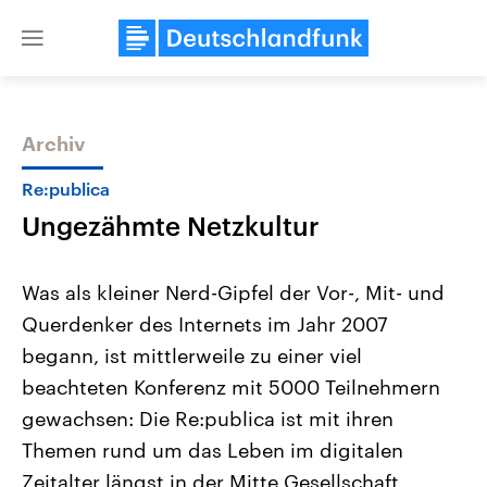
Close
menu
Archiv
Themen
Re:publica
Ungezähmte Netzkultur
Was als kleiner Nerd-Gipfel der Vor-, Mit- und
Querdenker des Internets im Jahr 2007
begann, ist mittlerweile zu einer viel
Landtagswahl Sachsen-Anhalt
USA
beachteten Konferenz mit 5000 Teilnehmern
2026
Aktuelle Beiträge, Analys
Alle Informationen
gewachsen: Die Re:publica ist mit ihren
Hintergründe
Sachsen-Anhalt wählt am 6.
Wirtschaftlich und militäri
Themen rund um das Leben im digitalen
September 2026 einen neuen
gehören die Vereinigten S
Landtag. Seit 2021 wird das
den mächtigsten Ländern 
Zeitalter längst in der Mitte Gesellschaft
Bundesland von einer Koalition aus
mit großem Einfluss auf d