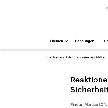
D
Themen
Sendungen
P
Die Nachrichten
Politik
/
Startseite
Informationen am Mittag
Hörspiel und Feature
Musik
Reaktione
Sicherhei
Landtagswahl Sachsen-
USA
Pindur, Marcus
|
04. 
Anhalt 2026
Aktuel