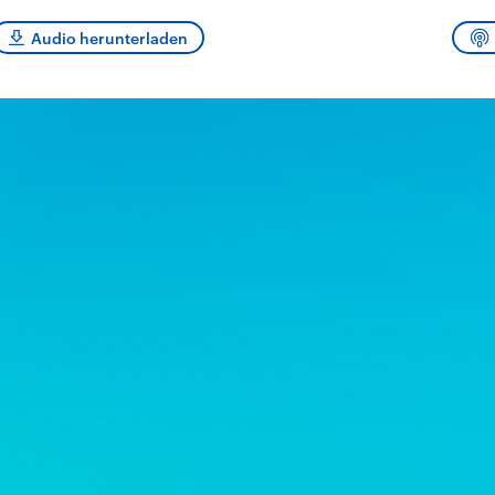
sen und
Hintergründe
Hintergründe
Der Überfall der
Der Iran – seit der
rgründe
Audio herunterladen
haftlich und
palästinensischen
Islamischen Revolu
risch gehören die
Terrororganisation
1979 auch Islamisc
igten Staaten zu
Hamas im Oktober 2023
Republik Iran – ist e
ächtigsten
auf Israel hat in der
von einem
n der Erde, mit
Region wieder die
Religionsführer auto
 Einfluss auf das
Gewalt entfacht. Israel
regierter Staat im 
le Weltgeschehen.
möchte die Hamas
Osten. Eine Feindsc
zerstören. Diese wird wie
zu Israel und zu de
die Hisbollah im Libanon
ist fest in der
vom Iran unterstützt.
Staatsideologie
verankert.