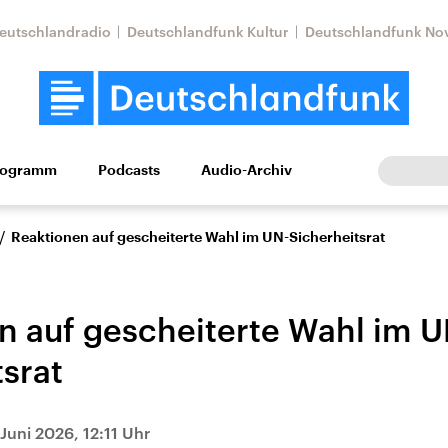
eutschlandradio
Deutschlandfunk Kultur
Deutschlandfunk No
rogramm
Podcasts
Audio-Archiv
Wirtschaft
Wissen
Kultur
Europa
Gesellschaf
/
Reaktionen auf gescheiterte Wahl im UN-Sicherheitsrat
n auf gescheiterte Wahl im U
tsrat
Nahostkonflikt
Iran
Juni 2026, 12:11 Uhr
le Beiträge,
Aktuelle Lage und
Aktuelle Lage und