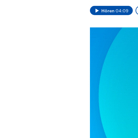
Alle Informationen
Analy
Sachsen-Anhalt wählt
Hinte
Hören
04:09
am 6. September 2026
Wirtsc
einen neuen Landtag.
militä
Seit 2021 wird das
Verein
Bundesland von einer
den m
Koalition aus CDU, SPD
Länder
und FDP regiert.-
großem
Umfragen, Prognosen,
aktuel
Wahlprogramme,
aktuelle Berichte und
Hintergründe zu den
Parteien und Kandidaten
der anstehenden Wahl.