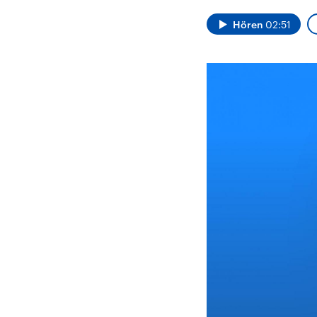
Alle Informationen
Analy
Sachsen-Anhalt wählt
Hinte
Hören
02:51
am 6. September 2026
Wirtsc
einen neuen Landtag.
militä
Seit 2021 wird das
Verein
Bundesland von einer
den m
Koalition aus CDU, SPD
Länder
und FDP regiert.-
großem
Umfragen, Prognosen,
aktuel
Wahlprogramme,
aktuelle Berichte und
Hintergründe zu den
Parteien und Kandidaten
der anstehenden Wahl.