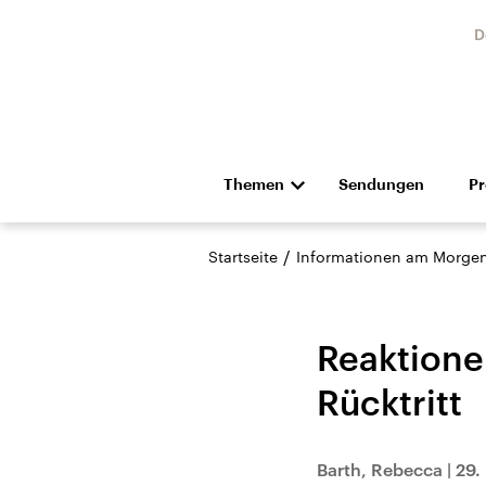
D
Themen
Sendungen
P
Die Nachrichten
Politik
/
Startseite
Informationen am Morge
Hörspiel und Feature
Musik
Reaktionen
Rücktritt
Landtagswahl Sachsen-
USA
Barth, Rebecca
|
29.
Anhalt 2026
Aktuel