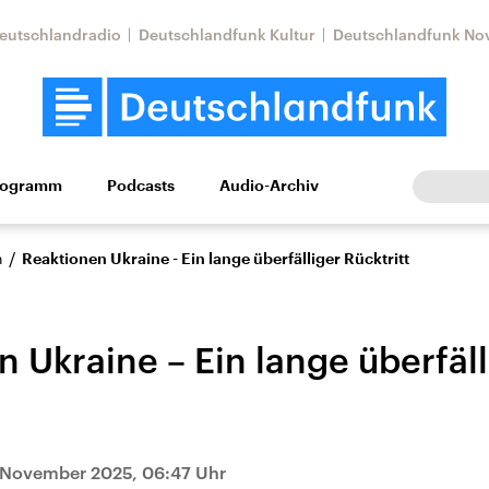
eutschlandradio
Deutschlandfunk Kultur
Deutschlandfunk No
rogramm
Podcasts
Audio-Archiv
Wirtschaft
Wissen
Kultur
Europa
Gesellschaf
/
n
Reaktionen Ukraine - Ein lange überfälliger Rücktritt
 Ukraine – Ein lange überfäll
Nahostkonflikt
Iran
 November 2025, 06:47 Uhr
le Beiträge,
Aktuelle Lage und
Aktuelle Lage und