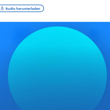
sen und
Hintergründe
Hintergründe
Der Überfall der
Der Iran – seit der
rgründe
Audio herunterladen
haftlich und
palästinensischen
Islamischen Revolu
risch gehören die
Terrororganisation
1979 auch Islamisc
igten Staaten zu
Hamas im Oktober 2023
Republik Iran – ist e
ächtigsten
auf Israel hat in der
von einem
n der Erde, mit
Region wieder die
Religionsführer auto
 Einfluss auf das
Gewalt entfacht. Israel
regierter Staat im 
le Weltgeschehen.
möchte die Hamas
Osten. Eine Feindsc
zerstören. Diese wird wie
zu Israel und zu de
die Hisbollah im Libanon
ist fest in der
vom Iran unterstützt.
Staatsideologie
verankert.