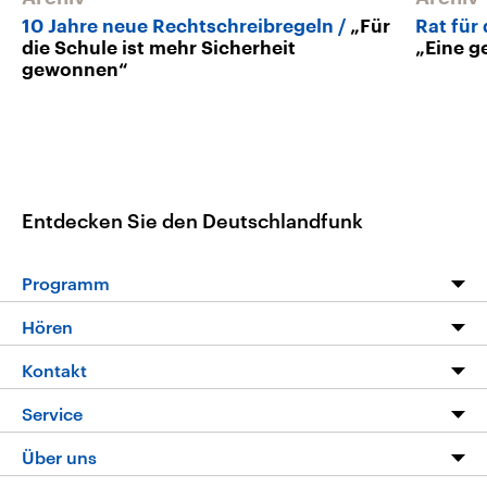
10 Jahre neue Rechtschreibregeln
„Für
Rat für
die Schule ist mehr Sicherheit
„Eine g
gewonnen“
Entdecken Sie den Deutschlandfunk
Programm
Programm
Hören
Alle Sendungen
Livestream
Kontakt
Die Nachrichten
Audios
Hörerservice
Service
Nachrichtenleicht
Podcasts
Social Media
FAQ
Über uns
Neue Beiträge auf dlf.de
Deutschlandfunk App
Newsletter