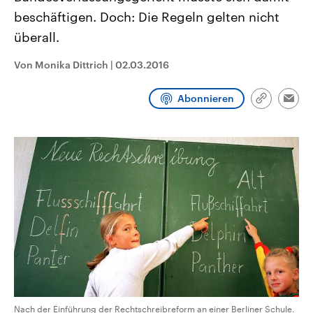
CDU, SPD und FDP regiert.-
aktuelle Weltgeschehen.
beschäftigen. Doch: Die Regeln gelten nicht
Umfragen, Prognosen,
Wahlprogramme, aktuelle Berichte
überall.
Sendungen
Programm
Podcasts
und Hintergründe zu den Parteien
und Kandidaten der anstehenden
Wahl.
Von Monika Dittrich
|
02.03.2016
Audio-Archiv
Abonnieren
Link
Emai
kopieren/te
Nach der Einführung der Rechtschreibreform an einer Berliner Schule.