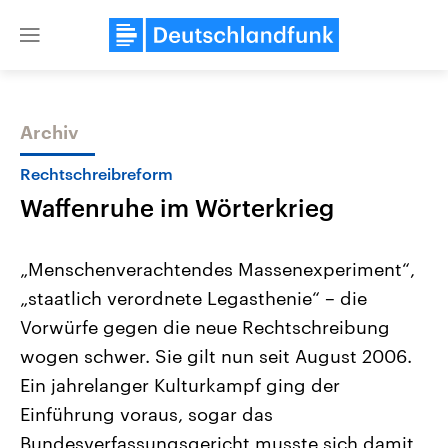
Close
menu
Archiv
Themen
Rechtschreibreform
Waffenruhe im Wörterkrieg
„Menschenverachtendes Massenexperiment“,
„staatlich verordnete Legasthenie“ – die
Vorwürfe gegen die neue Rechtschreibung
Landtagswahl Sachsen-Anhalt
USA
wogen schwer. Sie gilt nun seit August 2006.
2026
Aktuelle Beiträge, Analys
Alle Informationen
Ein jahrelanger Kulturkampf ging der
Hintergründe
Sachsen-Anhalt wählt am 6.
Wirtschaftlich und militäri
Einführung voraus, sogar das
September 2026 einen neuen
gehören die Vereinigten S
Landtag. Seit 2021 wird das
den mächtigsten Ländern 
Bundesverfassungsgericht musste sich damit
Bundesland von einer Koalition aus
mit großem Einfluss auf d