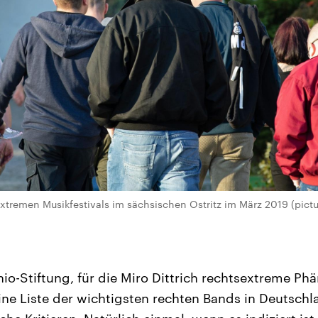
xtremen Musikfestivals im sächsischen Ostritz im März 2019 (pictur
o-Stiftung, für die Miro Dittrich rechtsextreme P
ne Liste der wichtigsten rechten Bands in Deutschla