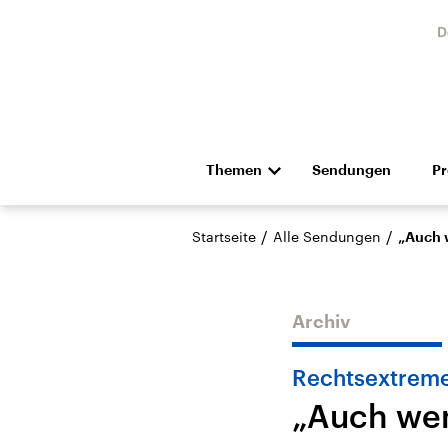
D
Themen
Sendungen
P
Die Nachrichten
Politik
/
/
Startseite
Alle Sendungen
„Auch w
Hörspiel und Feature
Musik
Archiv
Rechtsextreme
„Auch wen
Landtagswahl Sachsen-
USA
Anhalt 2026
Aktuel