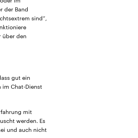
 oder im
er der Band
chtsextrem sind“,
unktioniere
r über den
ass gut ein
n im Chat-Dienst
Erfahrung mit
auscht werden. Es
ei und auch nicht