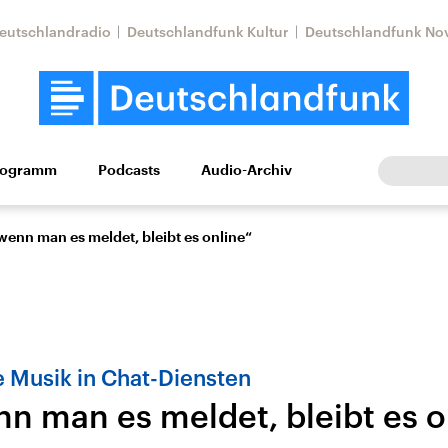
eutschlandradio
Deutschlandfunk Kultur
Deutschlandfunk No
rogramm
Podcasts
Audio-Archiv
Wirtschaft
Wissen
Kultur
Europa
Gesellschaf
enn man es meldet, bleibt es online“
 Musik in Chat-Diensten
n man es meldet, bleibt es o
Nahostkonflikt
Iran
le Beiträge,
Aktuelle Lage und
Aktuelle Lage und