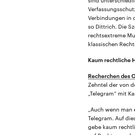
sind unterschiedli
Verfassungsschutz
Verbindungen in d
so Dittrich. Die S
rechtsextreme Mus
klassischen Recht
Kaum rechtliche 
Recherchen des O
Zehntel der von d
„Telegram“ mit Ka
„Auch wenn man es 
Telegram. Auf die
gebe kaum rechtl