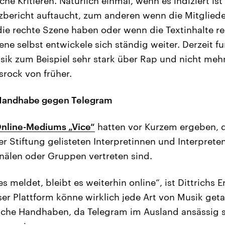
che Kritieren. Natürlich einmal, wenn es indiziert ist
bericht auftaucht, zum anderen wenn die Mitglied
ie rechte Szene haben oder wenn die Textinhalte re
zene selbst entwickele sich ständig weiter. Derzeit f
ik zum Beispiel sehr stark über Rap und nicht meh
srock von früher.
Handhabe gegen Telegram
nline-Mediums „Vice“
hatten vor Kurzem ergeben, d
er Stiftung gelisteten Interpretinnen und Interprete
nälen oder Gruppen vertreten sind.
meldet, bleibt es weiterhin online“, ist Dittrichs 
ser Plattform könne wirklich jede Art von Musik get
iche Handhaben, da Telegram im Ausland ansässig s