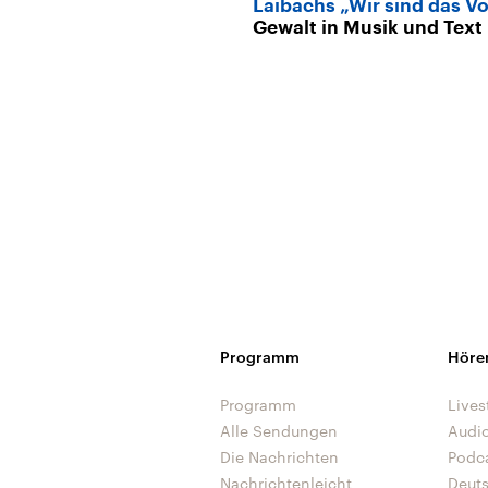
Laibachs „Wir sind das Vo
Gewalt in Musik und Text
Programm
Höre
Programm
Lives
Alle Sendungen
Audi
Die Nachrichten
Podc
Nachrichtenleicht
Deut