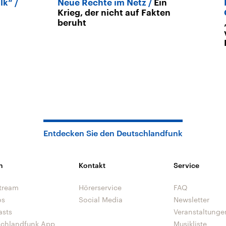
lk“
Neue Rechte im Netz
Ein
Krieg, der nicht auf Fakten
beruht
Entdecken Sie den Deutschlandfunk
n
Kontakt
Service
tream
Hörerservice
FAQ
os
Social Media
Newsletter
asts
Veranstaltunge
schlandfunk App
Musikliste