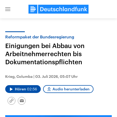
Close
menu
Reformpaket der Bundesregierung
Themen
Einigungen bei Abbau von
Arbeitnehmerrechten bis
Dokumentationspflichten
Krieg, Columba
|
03. Juli 2026, 05:07 Uhr
Hören
02:56
Audio herunterladen
Landtagswahl Sachsen-Anhalt
USA
2026
Aktuelle Beiträge, Analys
Alle Informationen
Hintergründe
Link
Email
Sachsen-Anhalt wählt am 6.
Wirtschaftlich und militäri
kopieren/teilen
September 2026 einen neuen
gehören die Vereinigten S
Landtag. Seit 2021 wird das
den mächtigsten Ländern 
Bundesland von einer Koalition aus
mit großem Einfluss auf d