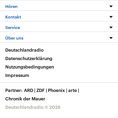
Programm
Hören
Alle Sendungen
Livestream
Kontakt
Die Nachrichten
Audios
Hörerservice
Service
Nachrichtenleicht
Podcasts
Social Media
FAQ
Über uns
Neue Beiträge auf dlf.de
Deutschlandfunk App
Newsletter
Deutschlandradio
Themen-Schwerpunkte
Nachrichten App
Deutschlandradio
Veranstaltungen
Presse
Frequenzen
Datenschutzerklärung
Musikliste
Ausbildung und Karriere
Nutzungsbedingungen
RSS
Transparenz
Impressum
Korrekturen
Barrierefreiheit
Partner
ARD
|
ZDF
|
Phoenix
|
arte
|
Chronik der Mauer
Deutschlandradio © 2026