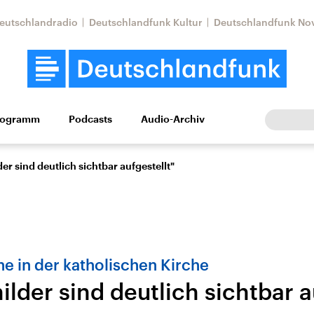
eutschlandradio
Deutschlandfunk Kultur
Deutschlandfunk No
rogramm
Podcasts
Audio-Archiv
Wirtschaft
Wissen
Kultur
Europa
Gesellschaf
er sind deutlich sichtbar aufgestellt"
 in der katholischen Kirche
lder sind deutlich sichtbar a
Nahostkonflikt
Iran
le Beiträge,
Aktuelle Lage und
Aktuelle Lage und