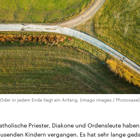
. Oder in jedem Ende liegt ein Anfang. (imago images / Photocase)
tholische Priester, Diakone und Ordensleute haben 
usenden Kindern vergangen. Es hat sehr lange gedau