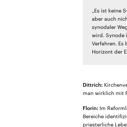
„Es ist keine
aber auch nic
synodaler Weg
wird. Synode i
Verfahren. Es
Horizont der E
Dittrich:
Kirchenve
man wirklich mit 
Florin:
Im Reformla
Bereiche identifi
priesterliche Leb