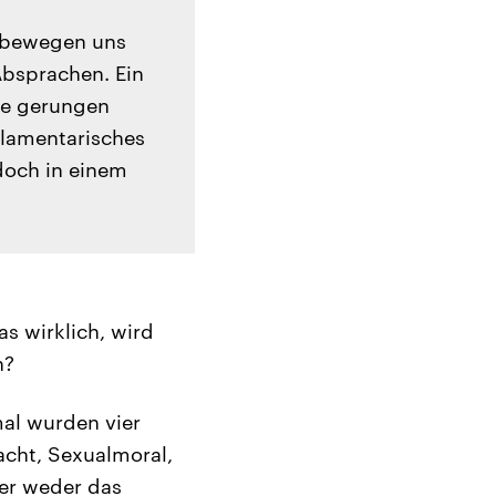
r bewegen uns
Absprachen. Ein
se gerungen
rlamentarisches
doch in einem
s wirklich, wird
n?
mal wurden vier
acht, Sexualmoral,
ber weder das