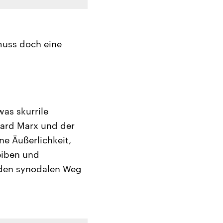
muss doch eine
was skurrile
hard Marx und der
ne Äußerlichkeit,
eiben und
 den synodalen Weg