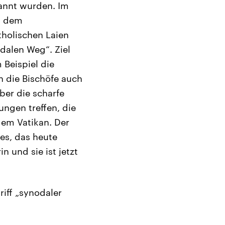
annt wurden. Im
s dem
holischen Laien
dalen Weg“. Ziel
 Beispiel die
n die Bischöfe auch
er die scharfe
ngen treffen, die
dem Vatikan. Der
es, das heute
n und sie ist jetzt
riff „synodaler