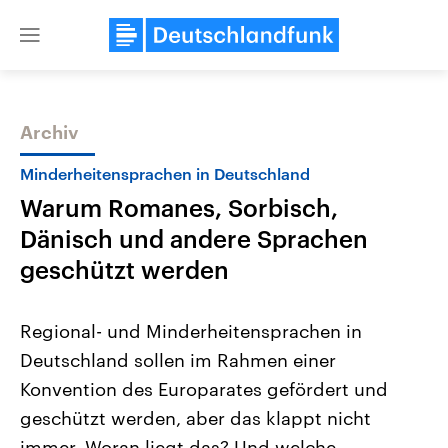
Close
menu
Archiv
Themen
Minderheitensprachen in Deutschland
Warum Romanes, Sorbisch,
Dänisch und andere Sprachen
geschützt werden
Regional- und Minderheitensprachen in
Landtagswahl Sachsen-Anhalt
USA
Deutschland sollen im Rahmen einer
2026
Aktuelle Beiträge, Analys
Alle Informationen
Hintergründe
Konvention des Europarates gefördert und
Sachsen-Anhalt wählt am 6.
Wirtschaftlich und militäri
September 2026 einen neuen
gehören die Vereinigten S
geschützt werden, aber das klappt nicht
Landtag. Seit 2021 wird das
den mächtigsten Ländern 
Bundesland von einer Koalition aus
immer. Woran liegt das? Und welche
mit großem Einfluss auf d