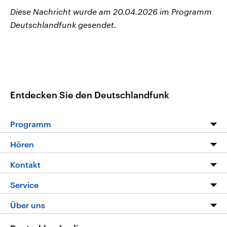
Diese Nachricht wurde am 20.04.2026 im Programm
Deutschlandfunk gesendet.
Entdecken Sie den Deutschlandfunk
Programm
Programm
Hören
Alle Sendungen
Livestream
Kontakt
Die Nachrichten
Audios
Hörerservice
Service
Nachrichtenleicht
Podcasts
Social Media
FAQ
Über uns
Neue Beiträge auf dlf.de
Deutschlandfunk App
Newsletter
Deutschlandradio
Themen-Schwerpunkte
Nachrichten App