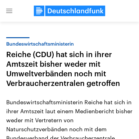
Close
menu
Bundeswirtschaftsministerin
Themen
Reiche (CDU) hat sich in ihrer
Amtszeit bisher weder mit
Umweltverbänden noch mit
Verbraucherzentralen getroffen
Bundeswirtschaftsministerin Reiche hat sich in
Landtagswahl Sachsen-Anhalt
USA
ihrer Amtszeit laut einem Medienbericht bisher
2026
Aktuelle Beiträge, Analys
Alle Informationen
Hintergründe
weder mit Vertretern von
Sachsen-Anhalt wählt am 6.
Wirtschaftlich und militäri
September 2026 einen neuen
gehören die Vereinigten S
Naturschutzverbänden noch mit dem
Landtag. Seit 2021 wird das
den mächtigsten Ländern 
Bundesverband der Verbraucherzentrale
Bundesland von einer Koalition aus
mit großem Einfluss auf d