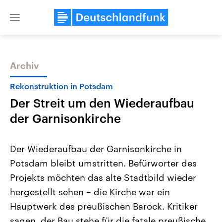
Close
menu
Archiv
Themen
Rekonstruktion in Potsdam
Der Streit um den Wiederaufbau
der Garnisonkirche
Der Wiederaufbau der Garnisonkirche in
Potsdam bleibt umstritten. Befürworter des
Landtagswahl Sachsen-Anhalt
USA
Projekts möchten das alte Stadtbild wieder
2026
Aktuelle Beiträge, Analys
Alle Informationen
Hintergründe
hergestellt sehen – die Kirche war ein
Sachsen-Anhalt wählt am 6.
Wirtschaftlich und militäri
September 2026 einen neuen
gehören die Vereinigten S
Hauptwerk des preußischen Barock. Kritiker
Landtag. Seit 2021 wird das
den mächtigsten Ländern 
sagen, der Bau stehe für die fatale preußische
Bundesland von einer Koalition aus
mit großem Einfluss auf d