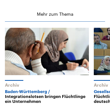
Mehr zum Thema
Archiv
Archiv
Baden-Württemberg
Gesells
Integrationslotsen bringen Flüchtlinge
Flüchtl
ein Unternehmen
deutsch