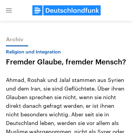
Close
menu
Archiv
Themen
Religion und Integration
Fremder Glaube, fremder Mensch?
Ahmad, Roshak und Jalal stammen aus Syrien
und dem Iran, sie sind Geflüchtete. Über ihren
Glauben sprechen sie nicht, wenn sie nicht
Landtagswahl Sachsen-Anhalt
USA
direkt danach gefragt werden, er ist ihnen
2026
Aktuelle Beiträge, Analys
Alle Informationen
nicht besonders wichtig. Aber seit sie in
Hintergründe
Sachsen-Anhalt wählt am 6.
Wirtschaftlich und militäri
Deutschland leben, werden sie vor allem als
September 2026 einen neuen
gehören die Vereinigten S
Landtag. Seit 2021 wird das
den mächtigsten Ländern 
Muslime wahrgenommen, nicht als Syrer oder
Bundesland von einer Koalition aus
mit großem Einfluss auf d