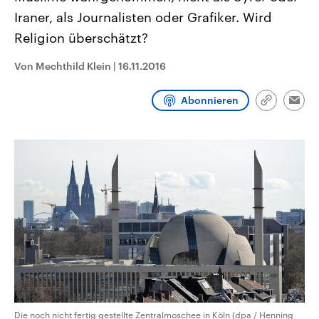
CDU, SPD und FDP regiert.-
aktuelle Weltgeschehen.
Iraner, als Journalisten oder Grafiker. Wird
Umfragen, Prognosen,
Wahlprogramme, aktuelle Berichte
Religion überschätzt?
Sendungen
Programm
Podcasts
und Hintergründe zu den Parteien
und Kandidaten der anstehenden
Wahl.
Von Mechthild Klein
|
16.11.2016
Audio-Archiv
Abonnieren
Link
Emai
kopieren/te
Die noch nicht fertig gestellte Zentralmoschee in Köln (dpa / Henning