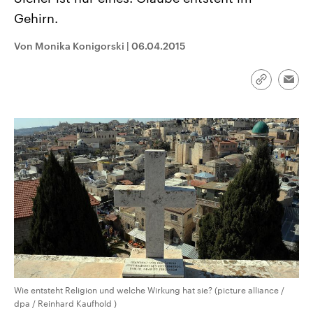
aktuelle Weltgeschehen.
Diese wird wie die Hisboll
Gehirn.
Libanon vom Iran unterstüt
Sendungen
Programm
Podcasts
Von Monika Konigorski
|
06.04.2015
Audio-Archiv
Link
Emai
kopieren/te
Wie entsteht Religion und welche Wirkung hat sie? (picture alliance /
dpa / Reinhard Kaufhold )