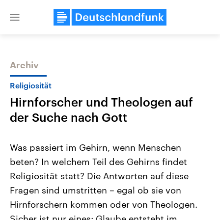
Close
menu
Archiv
Themen
Religiosität
Hirnforscher und Theologen auf
der Suche nach Gott
Was passiert im Gehirn, wenn Menschen
beten? In welchem Teil des Gehirns findet
USA
Nahostkonflikt
Religiosität statt? Die Antworten auf diese
Aktuelle Beiträge, Analysen und
Aktuelle Lage und Hinter
Der Überfall der palästine
Hintergründe
Fragen sind umstritten – egal ob sie von
Wirtschaftlich und militärisch
Terrororganisation Hamas
gehören die Vereinigten Staaten zu
Oktober 2023 auf Israel ha
Hirnforschern kommen oder von Theologen.
den mächtigsten Ländern der Erde,
Region wieder die Gewalt 
Sicher ist nur eines: Glaube entsteht im
mit großem Einfluss auf das
Israel möchte die Hamas z