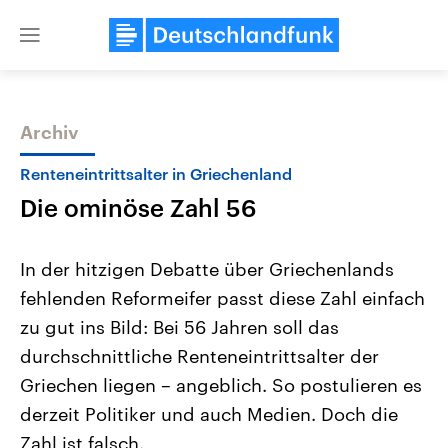
Close
menu
Archiv
Themen
Renteneintrittsalter in Griechenland
Die ominöse Zahl 56
In der hitzigen Debatte über Griechenlands
fehlenden Reformeifer passt diese Zahl einfach
zu gut ins Bild: Bei 56 Jahren soll das
Landtagswahl Sachsen-Anhalt
USA
durchschnittliche Renteneintrittsalter der
2026
Aktuelle Beiträge, Analys
Alle Informationen
Griechen liegen – angeblich. So postulieren es
Hintergründe
Sachsen-Anhalt wählt am 6.
Wirtschaftlich und militäri
derzeit Politiker und auch Medien. Doch die
September 2026 einen neuen
gehören die Vereinigten S
Landtag. Seit 2021 wird das
den mächtigsten Ländern 
Zahl ist falsch.
Bundesland von einer Koalition aus
mit großem Einfluss auf d