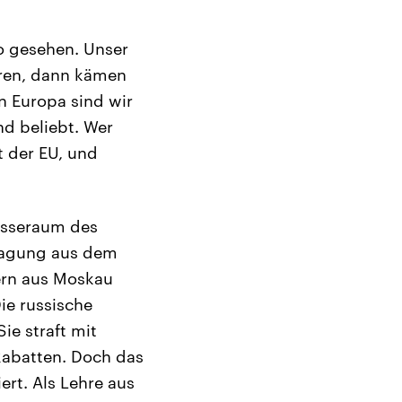
o gesehen. Unser
eren, dann kämen
In Europa sind wir
nd beliebt. Wer
t der EU, und
resseraum des
tragung aus dem
ern aus Moskau
ie russische
ie straft mit
Rabatten. Doch das
rt. Als Lehre aus