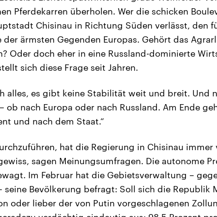
en Pferdekarren überholen. Wer die schicken Boule
tstadt Chisinau in Richtung Süden verlässt, den fü
e der ärmsten Gegenden Europas. Gehört das Agrarl
? Oder doch eher in eine Russland-dominierte Wirt
tellt sich diese Frage seit Jahren.
 alles, es gibt keine Stabilität weit und breit. Un
 – ob nach Europa oder nach Russland. Am Ende geh
nt und nach dem Staat.“
rchzuführen, hat die Regierung in Chisinau immer 
ewiss, sagen Meinungsumfragen. Die autonome Pr
wagt. Im Februar hat die Gebietsverwaltung – gege
– seine Bevölkerung befragt: Soll sich die Republik
n oder lieber der von Putin vorgeschlagenen Zollu
 geradezu verdächtig eindeutig aus: 98,5 Prozent pro