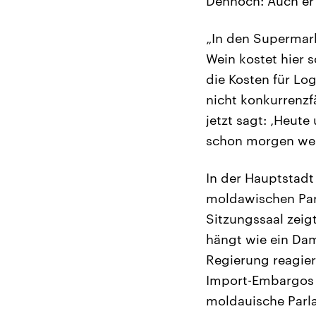
Dennoch: Auch er 
„In den Supermark
Wein kostet hier
die Kosten für Log
nicht konkurrenzf
jetzt sagt: ‚Heut
schon morgen werd
In der Hauptstadt
moldawischen Par
Sitzungssaal zeig
hängt wie ein Dam
Regierung reagier
Import-Embargos 
moldauische Parla