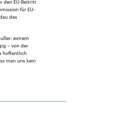
 den EU-Beitritt
mmission für EU-
ldau das
außer: extrem
gig – von der
a hoffentlich
ass man uns kein