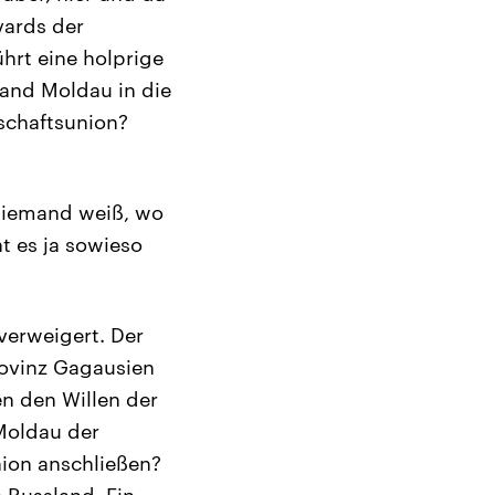
vards der
hrt eine holprige
and Moldau in die
schaftsunion?
d niemand weiß, wo
t es ja sowieso
verweigert. Der
ovinz Gagausien
n den Willen der
 Moldau der
nion anschließen?
 Russland. Ein