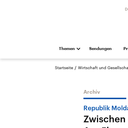
D
Themen
Sendungen
P
Die Nachrichten
Politik
/
Startseite
Wirtschaft und Gesellscha
Hörspiel und Feature
Musik
Archiv
Republik Mold
Zwischen 
Landtagswahl Sachsen-
USA
Anhalt 2026
Aktuel