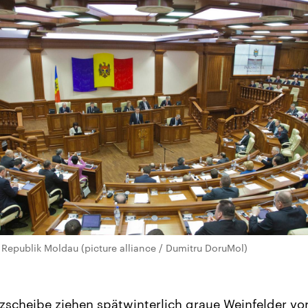
r Republik Moldau (picture alliance / Dumitru DoruMol)
scheibe ziehen spätwinterlich graue Weinfelder vor