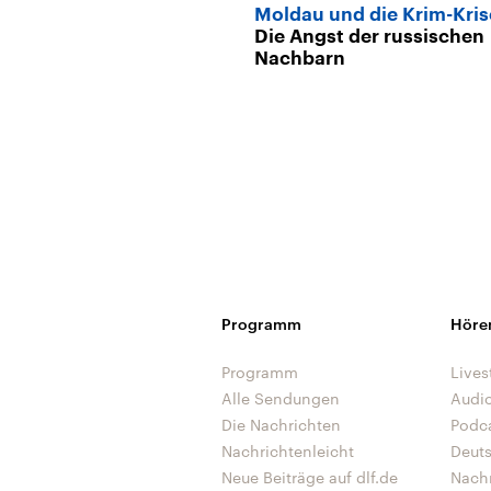
Moldau und die Krim-Kris
Die Angst der russischen
Nachbarn
Programm
Höre
Programm
Lives
Alle Sendungen
Audi
Die Nachrichten
Podc
Nachrichtenleicht
Deut
Neue Beiträge auf dlf.de
Nach