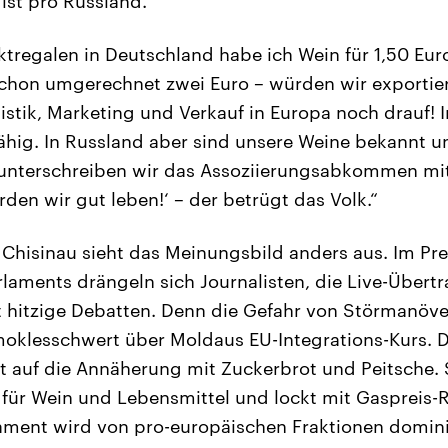
ist pro Russland.
tregalen in Deutschland habe ich Wein für 1,50 Eur
 schon umgerechnet zwei Euro – würden wir exporti
istik, Marketing und Verkauf in Europa noch drauf! 
ähig. In Russland aber sind unsere Weine bekannt u
e unterschreiben wir das Assoziierungsabkommen mi
en wir gut leben!‘ – der betrügt das Volk.“
 Chisinau sieht das Meinungsbild anders aus. Im P
laments drängeln sich Journalisten, die Live-Über
t hitzige Debatten. Denn die Gefahr von Störmanöv
oklesschwert über Moldaus EU-Integrations-Kurs. D
t auf die Annäherung mit Zuckerbrot und Peitsche. S
für Wein und Lebensmittel und lockt mit Gaspreis-
ment wird von pro-europäischen Fraktionen dominie