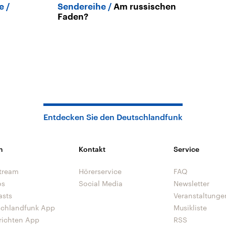
e
Sendereihe
Am russischen
Faden?
Entdecken Sie den Deutschlandfunk
n
Kontakt
Service
tream
Hörerservice
FAQ
os
Social Media
Newsletter
asts
Veranstaltunge
schlandfunk App
Musikliste
richten App
RSS