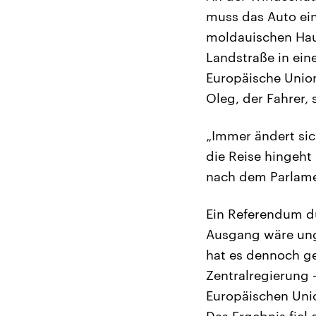
muss das Auto ein
moldauischen Haup
Landstraße in ein
Europäische Union
Oleg, der Fahrer, s
„Immer ändert sich
die Reise hingeht
nach dem Parlame
Ein Referendum du
Ausgang wäre ung
hat es dennoch ge
Zentralregierung 
Europäischen Unio
Das Ergebnis fiel