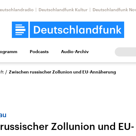
eutschlandradio
Deutschlandfunk Kultur
Deutschlandfunk No
rogramm
Podcasts
Audio-Archiv
Wirtschaft
Wissen
Kultur
Europa
Gesellschaf
/
ft
Zwischen russischer Zollunion und EU-Annäherung
au
russischer Zollunion und EU-
Nahostkonflikt
Iran
le Beiträge,
Aktuelle Lage und
Aktuelle Lage und