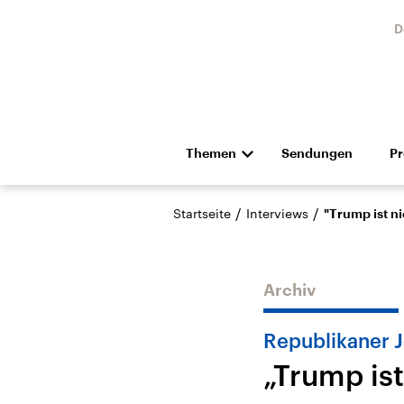
D
Themen
Sendungen
P
Die Nachrichten
Politik
/
/
Startseite
Interviews
"Trump ist ni
Hörspiel und Feature
Musik
Archiv
Republikaner 
„Trump ist
Landtagswahl Sachsen-
USA
Anhalt 2026
Aktuel