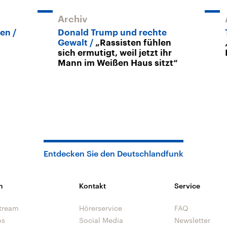
Archiv
gen
Donald Trump und rechte
Gewalt
„Rassisten fühlen
sich ermutigt, weil jetzt ihr
Mann im Weißen Haus sitzt“
Entdecken Sie den Deutschlandfunk
n
Kontakt
Service
tream
Hörerservice
FAQ
os
Social Media
Newsletter