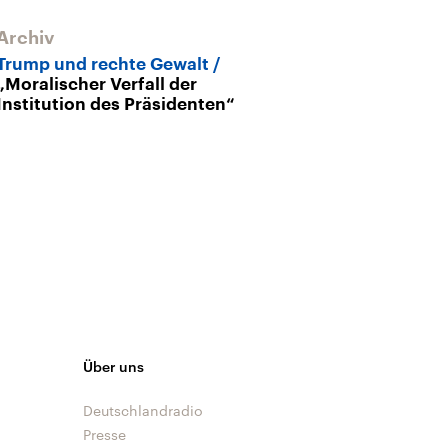
Archiv
Archiv
Trump und rechte Gewalt
Gewalt in Char
„Moralischer Verfall der
„Das ist der t
Institution des Präsidenten“
Sound“
Über uns
Deutschlandradio
Presse