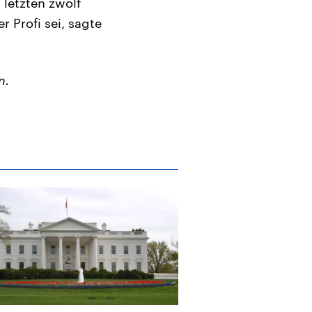
 letzten zwölf
r Profi sei, sagte
n.