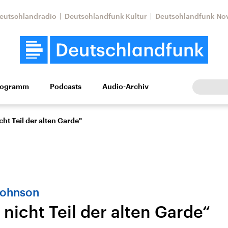
eutschlandradio
Deutschlandfunk Kultur
Deutschlandfunk No
rogramm
Podcasts
Audio-Archiv
Wirtschaft
Wissen
Kultur
Europa
Gesellschaf
cht Teil der alten Garde"
Johnson
 nicht Teil der alten Garde“
Nahostkonflikt
Iran
le Beiträge,
Aktuelle Lage und
Aktuelle Lage und