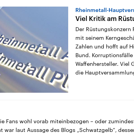
Rheinmetall-Hauptve
Viel Kritik am Rüs
Der Rüstungskonzern R
mit seinem Kerngeschä
Zahlen und hofft auf H
Bund. Korruptionsfäll
Waffenhersteller. Viel 
die Hauptversammlung
die Fans wohl vorab miteinbezogen – oder zumindest
 war laut Aussage des Blogs „Schwatzgelb“, dessen