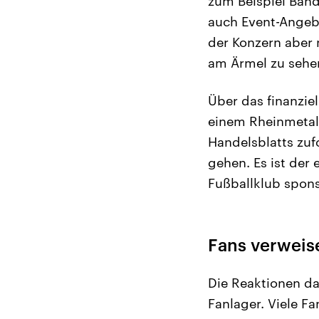
zum Beispiel Ban
auch Event-Angebo
der Konzern aber 
am Ärmel zu sehen
Über das finanzie
einem Rheinmetall
Handelsblatts zuf
gehen. Es ist der
Fußballklub spons
Fans verweis
Die Reaktionen dar
Fanlager. Viele F