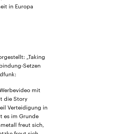
eit in Europa
rgestellt: „Taking
rbindung-Setzen
ndfunk:
Werbevideo mit
t die Story
eil Verteidigung in
st es im Grunde
etall freut sich,
zke freut sich