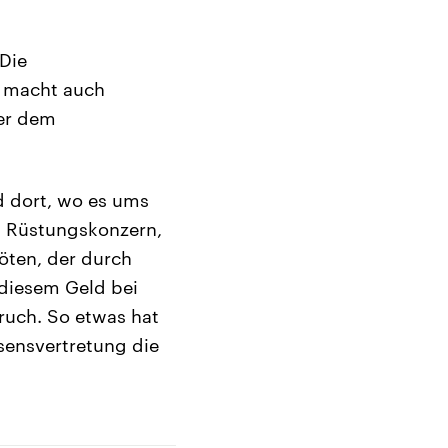
 Die
s macht auch
er dem
d dort, wo es ums
en Rüstungskonzern,
töten, der durch
 diesem Geld bei
ruch. So etwas hat
ssensvertretung die