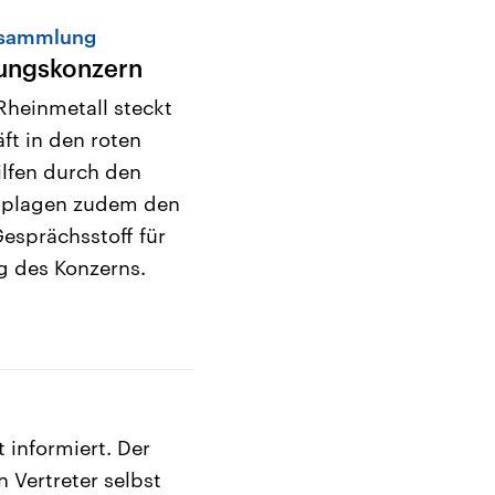
rsammlung
tungskonzern
heinmetall steckt
ft in den roten
ilfen durch den
e plagen zudem den
Gesprächsstoff für
 des Konzerns.
 informiert. Der
 Vertreter selbst