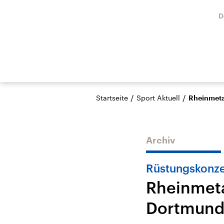
D
/
/
Startseite
Sport Aktuell
Rheinmeta
Archiv
Rüstungskonze
Rheinmeta
Dortmun