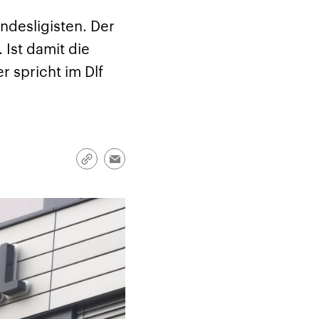
ndesligisten. Der
 Ist damit die
 spricht im Dlf
Link
Email
kopieren/teilen