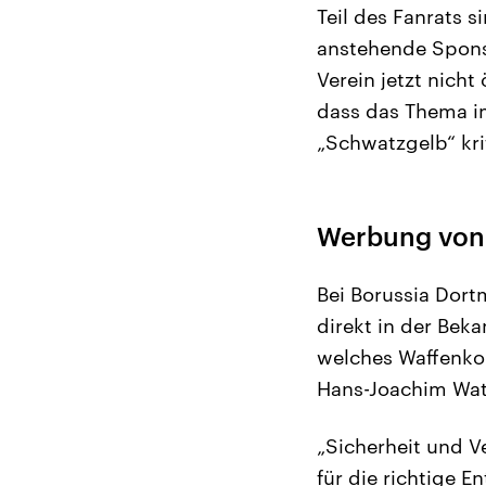
Teil des Fanrats 
anstehende Sponso
Verein jetzt nich
dass das Thema i
„Schwatzgelb“ krit
Werbung von 
Bei Borussia Dort
direkt in der Bek
welches Waffenkon
Hans-Joachim Watzk
„Sicherheit und V
für die richtige E