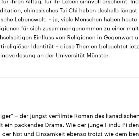
für ihren Alltag, für ihr Leben sinnvoll erscheint. In
itation, chinesisches Tai Chi haben deshalb längs
sche Lebenswelt, – ja, viele Menschen haben heute
ligionen für sich zusammengenommen zu einer multi
hselseitigen Einfluss von Religionen in Gegenwart 
ireligiöser Identität – diese Themen beleuchtet jetz
Ringvorlesung an der Universität Münster.
n
Tiger“ – der jüngst verfilmte Roman des kanadischen 
lt ein packendes Drama. Wie der junge Hindu Pi de
 der Not und Einsamkeit ebenso trotzt wie dem beng