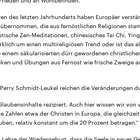
Frieden und an Wohlbefinden.“
ren des letzten Jahrhunderts haben Europäer verstä
 übernommen, die aus fernöstlichen Religionen st
ische Zen-Meditationen, chinesisches Tai Chi, Yin
rklich um einen multireligiösen Trend oder ist das al
o einem säkularisierten dürr gewordenen christlich
iken und Übungen aus Fernost wie frische Zweige 
Perry Schmidt-Leukel reichen die Veränderungen dur
laubensinhalte rezipiert. Auch hier wissen wir von
e Zahlen etwa der Christen in Europa, die gleichzeit
uben, relativ konstant um die 20 Prozent betragen.“
 Lehre der Wiedergeburt, dass die Seele in neuer Ge