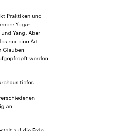
rkt Praktiken und
ammen: Yoga-
g und Yang. Aber
les nur eine Art
en Glauben
aufgepfropft werden
chaus tiefer.
 verschiedenen
ig an
stalt auf die Erde