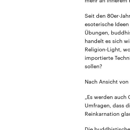
mehr an innerem 
Seit den 80er-Jah
esoterische Ideen
Übungen, buddhist
handelt es sich wi
Religion-Light, w
importierte Techn
sollen?
Nach Ansicht von 
„Es werden auch G
Umfragen, dass di
Reinkarnation gla
Die buddhistische