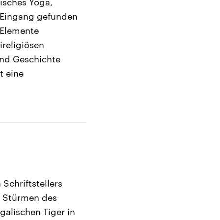
disches Yoga,
t Eingang gefunden
 Elemente
religiösen
und Geschichte
t eine
Schriftstellers
n Stürmen des
alischen Tiger in