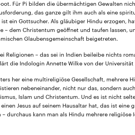
ot. Für Pi bilden die übermächtigen Gewalten nich
sforderung, das ganze gilt ihm auch als eine spirit
 ist ein Gottsucher. Als gläubiger Hindu erzogen, ha
ise – dem Christentum geöffnet und taufen lassen, 
lamischen Glaubensgemeinschaft beigetreten.
i Religionen – das sei in Indien beileibe nichts rom
lärt die Indologin Annette Wilke von der Universität
lters her eine multireligiöse Gesellschaft, mehrere H
istieren nebeneinander, nicht nur das, sondern auch
smus, Islam und Christentum. Und es ist nicht selt
 einen Jesus auf seinem Hausaltar hat, das ist eine 
en – durchaus kann man als Hindu mehrere religiöse 