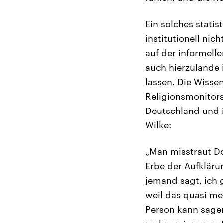
Ein solches stati
institutionell ni
auf der informelle
auch hierzulande
lassen. Die Wisse
Religionsmonitors
Deutschland und 
Wilke:
„Man misstraut Do
Erbe der Aufklärun
jemand sagt, ich 
weil das quasi mei
Person kann sagen