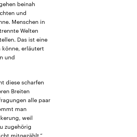
t gehen beinah
sichten und
önne. Menschen in
etrennte Welten
ellen. Das ist eine
 könne, erläutert
en und
ht diese scharfen
ren Breiten
fragungen alle paar
 kommt man
kerung, weil
zu zugehörig
icht mitgezählt.“