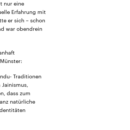
t nur eine
uelle Erfahrung mit
tte er sich – schon
und war obendrein
anhaft
 Münster:
indu- Traditionen
 Jainismus,
en, dass zum
ganz natürliche
Identitäten