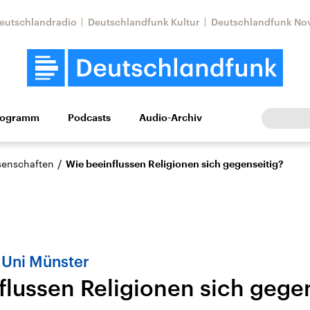
eutschlandradio
Deutschlandfunk Kultur
Deutschlandfunk No
rogramm
Podcasts
Audio-Archiv
Wirtschaft
Wissen
Kultur
Europa
Gesellschaf
/
ssenschaften
Wie beeinflussen Religionen sich gegenseitig?
 Uni Münster
flussen Religionen sich gege
tkonflikt
Iran
Faktenchecks
In unseren Faktenc
lle Lage und
Aktuelle Lage und