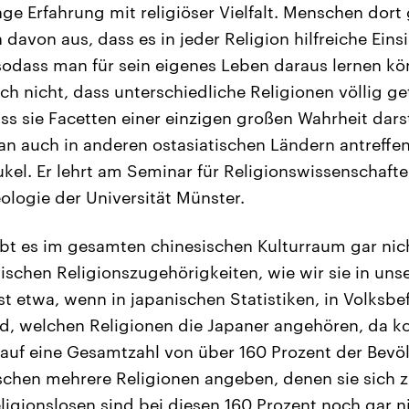
nge Erfahrung mit religiöser Vielfalt. Menschen dor
 davon aus, dass es in jeder Religion hilfreiche Ein
sodass man für sein eigenes Leben daraus lernen k
ch nicht, dass unterschiedliche Religionen völlig g
ss sie Facetten einer einzigen großen Wahrheit darst
an auch in anderen ostasiatischen Ländern antreffen
kel. Er lehrt am Seminar für Religionswissenschaft
eologie der Universität Münster.
ibt es im gesamten chinesischen Kulturraum gar nic
chen Religionszugehörigkeiten, wie wir sie in unse
st etwa, wenn in japanischen Statistiken, in Volksbe
rd, welchen Religionen die Japaner angehören, da
uf eine Gesamtzahl von über 160 Prozent der Bevöl
schen mehrere Religionen angeben, denen sie sich 
ligionslosen sind bei diesen 160 Prozent noch gar n