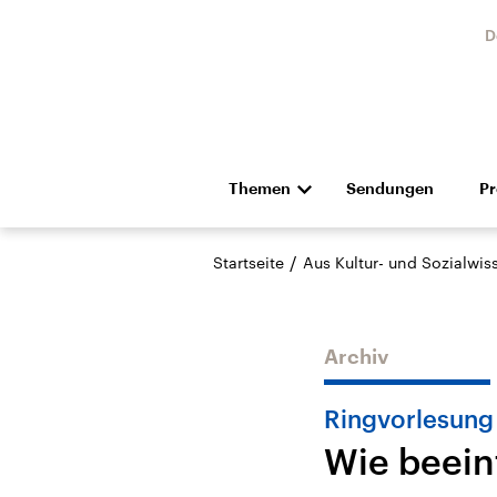
D
Themen
Sendungen
P
Die Nachrichten
Politik
/
Startseite
Aus Kultur- und Sozialwi
Hörspiel und Feature
Musik
Archiv
Ringvorlesung
Wie beein
USA
Nahos
Aktuelle Beiträge,
Aktue