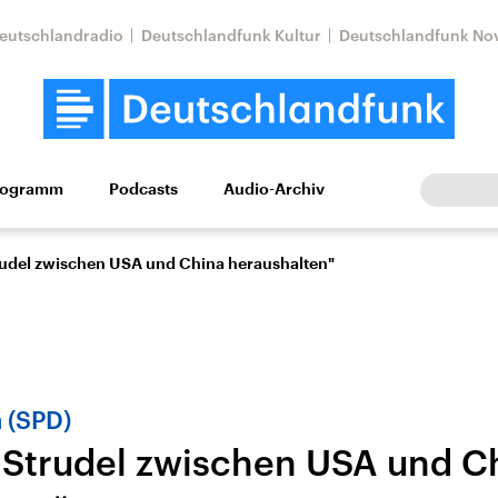
eutschlandradio
Deutschlandfunk Kultur
Deutschlandfunk No
rogramm
Podcasts
Audio-Archiv
Wirtschaft
Wissen
Kultur
Europa
Gesellschaf
udel zwischen USA und China heraushalten"
 (SPD)
Strudel zwischen USA und C
Nahostkonflikt
Iran
le Beiträge,
Aktuelle Lage und
Aktuelle Lage und