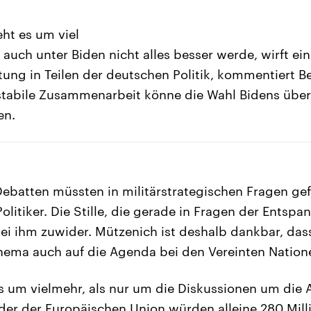
eht es um viel
auch unter Biden nicht alles besser werde, wirft ein
tung in Teilen der deutschen Politik, kommentiert Bet
 stabile Zusammenarbeit könne die Wahl Bidens übe
en.
 Debatten müssten in militärstrategischen Fragen ge
litiker. Die Stille, die gerade in Fragen der Entspa
 sei ihm zuwider. Mützenich ist deshalb dankbar, da
ema auch auf die Agenda bei den Vereinten Natione
s um vielmehr, als nur um die Diskussionen um die
der der Europäischen Union würden alleine 280 Milli