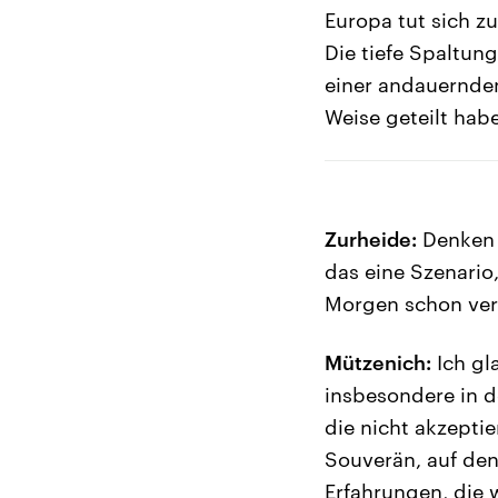
Europa tut sich z
Die tiefe Spaltun
einer andauernden
Weise geteilt hab
Zurheide:
Denken S
das eine Szenario
Morgen schon ver
Mützenich:
Ich gl
insbesondere in de
die nicht akzepti
Souverän, auf den
Erfahrungen, die 