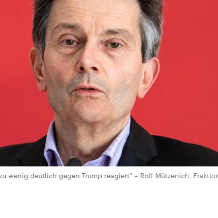
 wenig deutlich gegen Trump reagiert“ – Rolf Mützenich, Fraktio