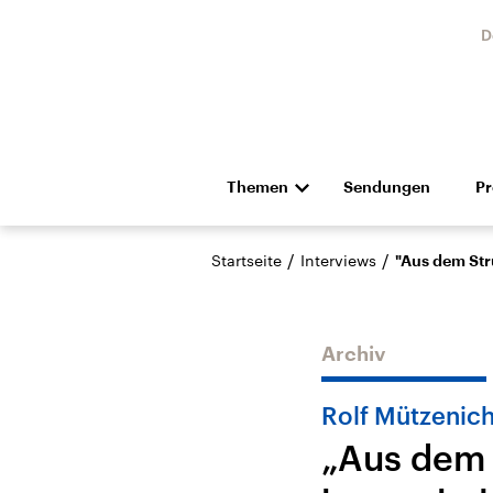
D
Themen
Sendungen
P
Die Nachrichten
Politik
/
/
Startseite
Interviews
"Aus dem Str
Hörspiel und Feature
Musik
Archiv
Rolf Mützenich
„Aus dem 
Landtagswahl Sachsen-
USA
Anhalt 2026
Aktuel