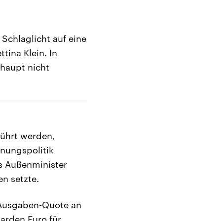
 Schlaglicht auf eine
tina Klein. In
rhaupt nicht
führt werden,
nnungspolitik
ss Außenminister
n setzte.
 Ausgaben-Quote an
arden Euro für