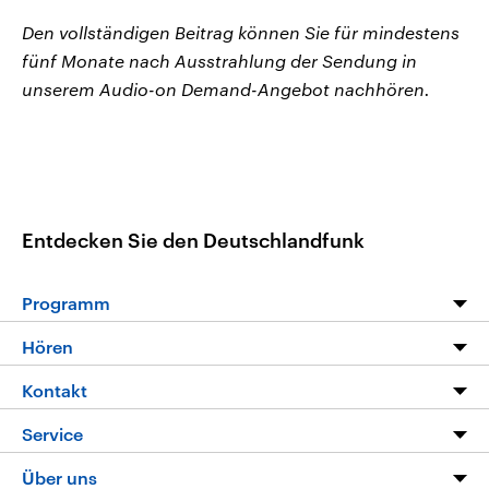
Den vollständigen Beitrag können Sie für mindestens
fünf Monate nach Ausstrahlung der Sendung in
unserem Audio-on Demand-Angebot nachhören.
Entdecken Sie den Deutschlandfunk
Programm
Programm
Hören
Alle Sendungen
Livestream
Kontakt
Die Nachrichten
Audios
Hörerservice
Service
Nachrichtenleicht
Podcasts
Social Media
FAQ
Über uns
Neue Beiträge auf dlf.de
Deutschlandfunk App