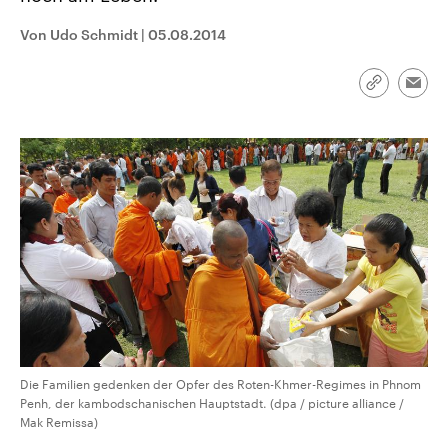
CDU, SPD und FDP regiert.-
aktuelle Weltgeschehen.
Umfragen, Prognosen,
Von Udo Schmidt
|
05.08.2014
Wahlprogramme, aktuelle Berichte
Sendungen
Programm
Podcasts
und Hintergründe zu den Parteien
und Kandidaten der anstehenden
Link
Wahl.
Emai
kopieren/te
Audio-Archiv
Die Familien gedenken der Opfer des Roten-Khmer-Regimes in Phnom
Penh, der kambodschanischen Hauptstadt. (dpa / picture alliance /
Mak Remissa)