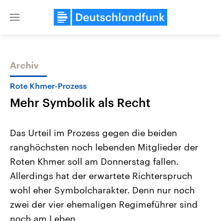
Close
menu
Archiv
Themen
Rote Khmer-Prozess
Mehr Symbolik als Recht
Das Urteil im Prozess gegen die beiden
ranghöchsten noch lebenden Mitglieder der
Roten Khmer soll am Donnerstag fallen.
Landtagswahl Sachsen-Anhalt
USA
Allerdings hat der erwartete Richterspruch
2026
Aktuelle Beiträge, Analys
Alle Informationen
wohl eher Symbolcharakter. Denn nur noch
Hintergründe
Sachsen-Anhalt wählt am 6.
Wirtschaftlich und militäri
zwei der vier ehemaligen Regimeführer sind
September 2026 einen neuen
gehören die Vereinigten S
Landtag. Seit 2021 wird das
den mächtigsten Ländern 
noch am Leben.
Bundesland von einer Koalition aus
mit großem Einfluss auf d