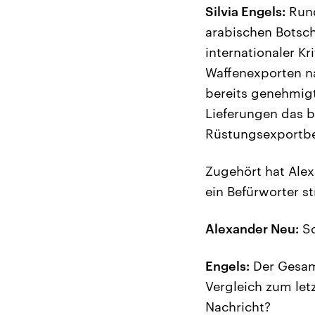
Silvia Engels:
Rund
arabischen Botsch
internationaler K
Waffenexporten na
bereits genehmig
Lieferungen das b
Rüstungsexportber
Zugehört hat Alex
ein Befürworter s
Alexander Neu:
Sc
Engels:
Der Gesam
Vergleich zum let
Nachricht?