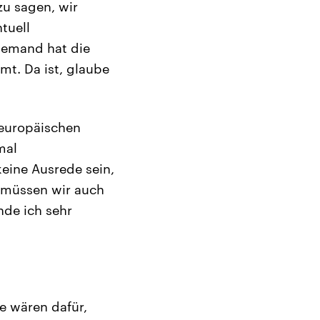
zu sagen, wir
tuell
niemand hat die
t. Da ist, glaube
 europäischen
mal
keine Ausrede sein,
n müssen wir auch
nde ich sehr
ie wären dafür,