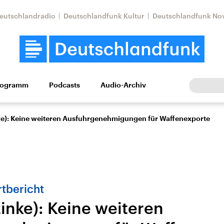
eutschlandradio
Deutschlandfunk Kultur
Deutschlandfunk No
rogramm
Podcasts
Audio-Archiv
Wirtschaft
Wissen
Kultur
Europa
Gesellschaf
ke): Keine weiteren Ausfuhrgenehmigungen für Waffenexporte
tbericht
inke): Keine weiteren
Nahostkonflikt
Iran
le Beiträge,
Aktuelle Lage und
Aktuelle Lage und