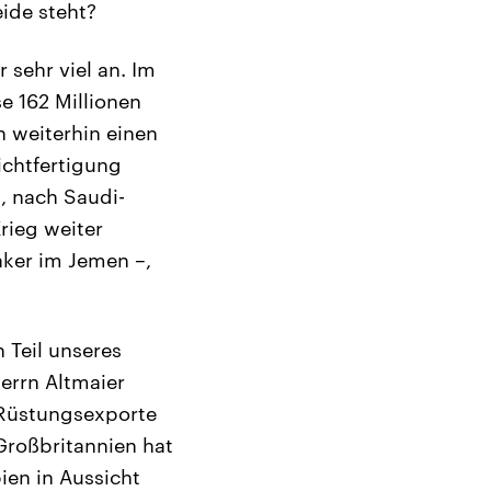
eide steht?
 sehr viel an. Im
e 162 Millionen
n weiterhin einen
ichtfertigung
n, nach Saudi-
rieg weiter
aker im Jemen –,
 Teil unseres
errn Altmaier
 Rüstungsexporte
Großbritannien hat
ien in Aussicht