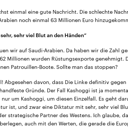
hst einmal eine gute Nachricht. Die schlechte Nachri
-Arabien noch einmal 63 Millionen Euro hinzugekom
 sehr, sehr viel Blut an den Händen“
uen wir auf Saudi-Arabien. Da haben wir die Zahl ge
62 Millionen wurden Rüstungsexporte genehmigt. D
en Patrouillen-Boote. Sollte man das stoppen?
ll! Abgesehen davon, dass Die Linke definitiv gege
n handfeste Gründe. Der Fall Kashoggi ist ja momenta
t nur um Kashoggi, um diesen Einzelfall. Es geht da
tur ist, und zwar eine Diktatur mit sehr, sehr viel B
der strategische Partner des Westens. Ich glaube, da
erlegen, auch mit den Werten, die gerade die Europ