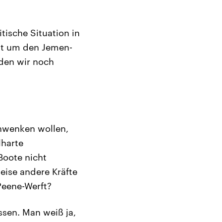
tische Situation in
ht um den Jemen-
 den wir noch
chwenken wollen,
lharte
Boote nicht
eise andere Kräfte
Peene-Werft?
ssen. Man weiß ja,