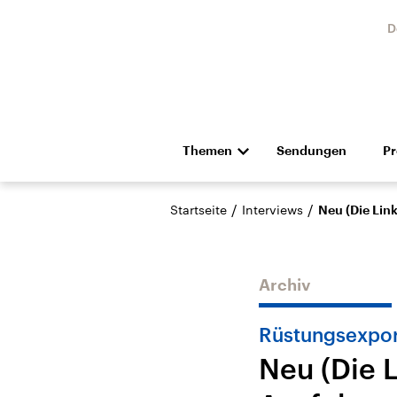
D
Themen
Sendungen
P
Die Nachrichten
Politik
/
/
Startseite
Interviews
Neu (Die Lin
Hörspiel und Feature
Musik
Archiv
Rüstungsexpor
Neu (Die L
Landtagswahl Sachsen-
USA
Anhalt 2026
Aktuel