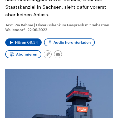
aktuelle Weltgeschehen.
Diese wird wie die Hisboll
Staatskanzlei in Sachsen, sieht dafür vorerst
Libanon vom Iran unterstüt
aber keinen Anlass.
Sendungen
Programm
Podcasts
Text: Pia Behme | Oliver Schenk im Gespräch mit Sebastian
Audio-Archiv
Wellendorf
|
22.09.2022
Hören
09:34
Audio herunterladen
Abonnieren
Link
Email
kopieren/teilen