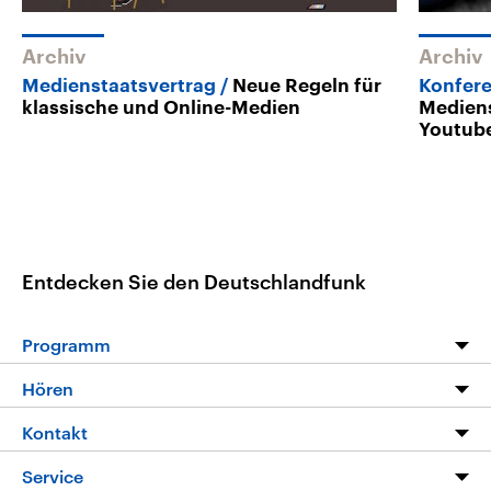
Archiv
Archiv
Medienstaatsvertrag
Neue Regeln für
Konfere
klassische und Online-Medien
Mediens
Youtub
Entdecken Sie den Deutschlandfunk
Programm
Programm
Hören
Alle Sendungen
Livestream
Kontakt
Die Nachrichten
Audios
Hörerservice
Service
Nachrichtenleicht