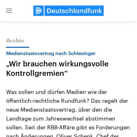
Close
menu
Archiv
Themen
Medienstaatsvertrag nach Schlesinger
„Wir brauchen wirkungsvolle
Kontrollgremien“
Was sollen und dürfen Medien wie der
öffentlich-rechtliche Rundfunk? Das regelt der
USA
Nahostkonflikt
neue Medienstaatsvertrag, über den die
Aktuelle Beiträge, Analysen und
Aktuelle Lage und Hinter
Der Überfall der palästine
Hintergründe
Landtage zum Jahreswechsel abstimmen
Wirtschaftlich und militärisch
Terrororganisation Hamas
gehören die Vereinigten Staaten zu
Oktober 2023 auf Israel ha
sollen. Seit der RBB-Affäre gibt es Forderungen
den mächtigsten Ländern der Erde,
Region wieder die Gewalt 
nach Änderungen. Oliver Schenk, Chef der
mit großem Einfluss auf das
Israel möchte die Hamas z