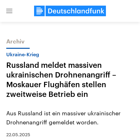
Close
menu
Archiv
Themen
Ukraine-Krieg
Russland meldet massiven
ukrainischen Drohnenangriff –
Moskauer Flughäfen stellen
zweitweise Betrieb ein
Landtagswahl Sachsen-Anhalt
USA
Aus Russland ist ein massiver ukrainischer
2026
Aktuelle Beiträge, Analys
Alle Informationen
Hintergründe
Drohnenangriff gemeldet worden.
Sachsen-Anhalt wählt am 6.
Wirtschaftlich und militäri
September 2026 einen neuen
gehören die Vereinigten S
Landtag. Seit 2021 wird das
den mächtigsten Ländern 
22.05.2025
Bundesland von einer Koalition aus
mit großem Einfluss auf d