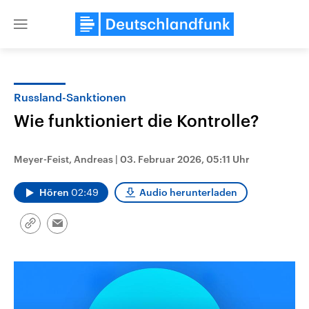
Close
menu
Russland-Sanktionen
Themen
Wie funktioniert die Kontrolle?
Meyer-Feist, Andreas
|
03. Februar 2026, 05:11 Uhr
Hören
02:49
Audio herunterladen
Link
Email
kopieren/teilen
Landtagswahl Sachsen-Anhalt
USA
2026
Aktuelle Beiträge, Analys
Alle Informationen
Hintergründe
Sachsen-Anhalt wählt am 6.
Wirtschaftlich und militäri
September 2026 einen neuen
gehören die Vereinigten S
Landtag. Seit 2021 wird das
den mächtigsten Ländern 
Bundesland von einer Koalition aus
mit großem Einfluss auf d