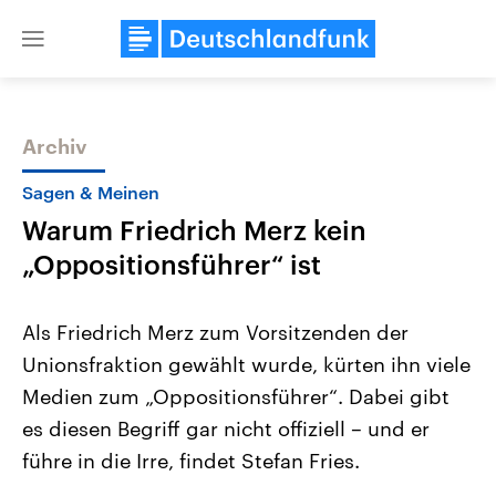
Close
menu
Archiv
Themen
Sagen & Meinen
Warum Friedrich Merz kein
„Oppositionsführer“ ist
Als Friedrich Merz zum Vorsitzenden der
Unionsfraktion gewählt wurde, kürten ihn viele
Landtagswahl Sachsen-Anhalt
USA
Medien zum „Oppositionsführer“. Dabei gibt
2026
Aktuelle Beiträge, Analys
Alle Informationen
Hintergründe
es diesen Begriff gar nicht offiziell – und er
Sachsen-Anhalt wählt am 6.
Wirtschaftlich und militäri
September 2026 einen neuen
gehören die Vereinigten S
führe in die Irre, findet Stefan Fries.
Landtag. Seit 2021 wird das
den mächtigsten Ländern 
Bundesland von einer Koalition aus
mit großem Einfluss auf d