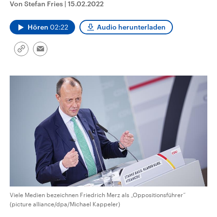
Von Stefan Fries
|
15.02.2022
CDU, SPD und FDP regiert.-
aktuelle Weltgeschehen.
Umfragen, Prognosen,
Wahlprogramme, aktuelle Berichte
Hören
02:22
Audio herunterladen
Sendungen
Programm
Podcasts
und Hintergründe zu den Parteien
und Kandidaten der anstehenden
Wahl.
Link
Audio-Archiv
Email
kopieren/teilen
Viele Medien bezeichnen Friedrich Merz als „Oppositionsführer“
(picture alliance/dpa/Michael Kappeler)