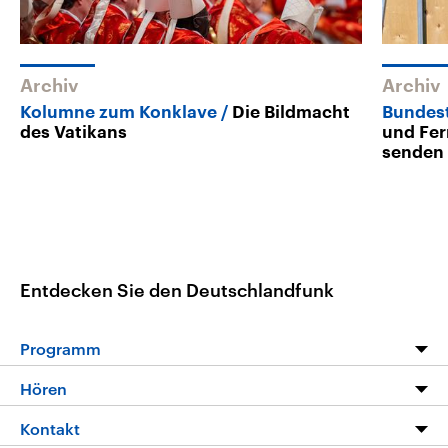
Archiv
Archiv
Kolumne zum Konklave
Die Bildmacht
Bundes
des Vatikans
und Fe
senden
Entdecken Sie den Deutschlandfunk
Programm
Programm
Hören
Alle Sendungen
Livestream
Kontakt
Die Nachrichten