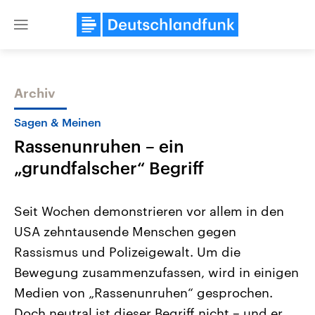
Close
menu
Archiv
Themen
Sagen & Meinen
Rassenunruhen – ein
„grundfalscher“ Begriff
Seit Wochen demonstrieren vor allem in den
USA zehntausende Menschen gegen
Landtagswahl Sachsen-Anhalt
USA
Rassismus und Polizeigewalt. Um die
2026
Aktuelle Beiträge, Analys
Alle Informationen
Hintergründe
Bewegung zusammenzufassen, wird in einigen
Sachsen-Anhalt wählt am 6.
Wirtschaftlich und militäri
September 2026 einen neuen
gehören die Vereinigten S
Medien von „Rassenunruhen“ gesprochen.
Landtag. Seit 2021 wird das
den mächtigsten Ländern 
Doch neutral ist dieser Begriff nicht – und er
Bundesland von einer Koalition aus
mit großem Einfluss auf d