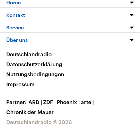
Programm
Hören
Alle Sendungen
Livestream
Kontakt
Die Nachrichten
Audios
Hörerservice
Service
Nachrichtenleicht
Podcasts
Social Media
FAQ
Über uns
Neue Beiträge auf dlf.de
Deutschlandfunk App
Newsletter
Deutschlandradio
Themen-Schwerpunkte
Nachrichten App
Deutschlandradio
Veranstaltungen
Presse
Frequenzen
Datenschutzerklärung
Musikliste
Ausbildung und Karriere
Nutzungsbedingungen
RSS
Transparenz
Impressum
Korrekturen
Barrierefreiheit
Partner
ARD
|
ZDF
|
Phoenix
|
arte
|
Chronik der Mauer
Deutschlandradio © 2026