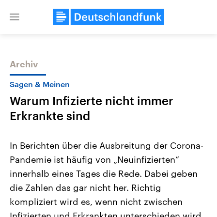
Close
menu
Archiv
Themen
Sagen & Meinen
Warum Infizierte nicht immer
Erkrankte sind
In Berichten über die Ausbreitung der Corona-
Pandemie ist häufig von „Neuinfizierten“
Landtagswahl Sachsen-Anhalt
USA
innerhalb eines Tages die Rede. Dabei geben
2026
Aktuelle Beiträge, Analys
Alle Informationen
Hintergründe
die Zahlen das gar nicht her. Richtig
Sachsen-Anhalt wählt am 6.
Wirtschaftlich und militäri
September 2026 einen neuen
gehören die Vereinigten S
kompliziert wird es, wenn nicht zwischen
Landtag. Seit 2021 wird das
den mächtigsten Ländern 
Infizierten und Erkrankten unterschieden wird.
Bundesland von einer Koalition aus
mit großem Einfluss auf d